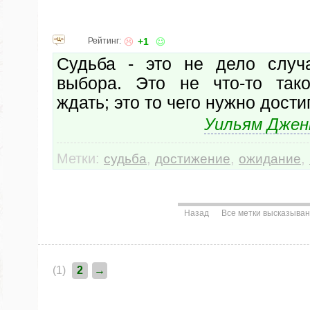
Рейтинг:
+1
Судьба - это не дело случ
выбора. Это не что-то так
ждать; это то чего нужно достиг
Уильям Джен
Метки:
,
,
,
судьба
достижение
ожидание
Назад
Все метки высказыва
(1)
2
→