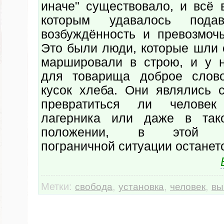
иначе" существовало, и всё 
которым удавалось под
возбуждённость и превозмоч
Это были люди, которые шли 
маршировали в строю, и у 
для товарища доброе слов
кусок хлеба. Они являлись с
превратиться ли человек
лагерника или даже в так
положении, в этой эк
пограничной ситуации останет
Метки:
,
,
,
свобода
установка
человек
вы