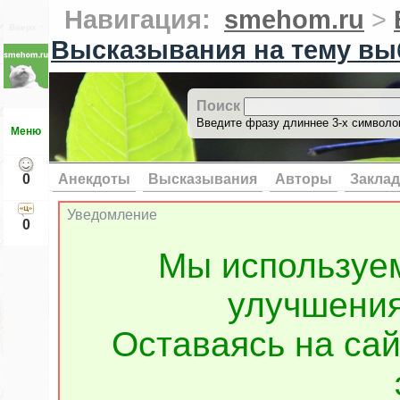
Навигация:
smehom.ru
>
Вверх ↑
Высказывания на тему вы
Поиск
Введите фразу длиннее 3-х символов
Меню
0
Анекдоты
Высказывания
Авторы
Заклад
Уведомление
0
Мы используе
улучшения
Оставаясь на сай