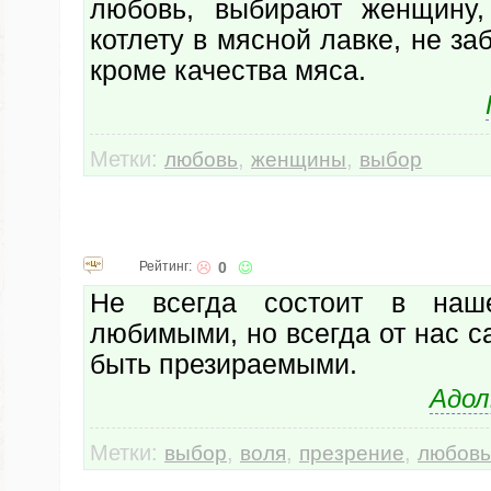
любовь, выбирают женщину,
котлету в мясной лавке, не за
кроме качества мяса.
Метки:
,
,
любовь
женщины
выбор
Рейтинг:
0
Не всегда состоит в наш
любимыми, но всегда от нас с
быть презираемыми.
Адол
Метки:
,
,
,
выбор
воля
презрение
любовь