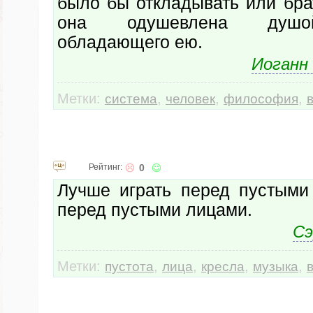
было бы откладывать или бра
она одушевлена душо
обладающего ею.
Иоганн
Метки:
,
,
,
система
человек
философия
Рейтинг:
0
Лучше играть перед пустыми
перед пустыми лицами.
Сэ
Метки:
,
,
,
,
пустота
лица
кресла
музыка