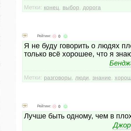
Метки:
,
,
конец
выбор
дорога
Рейтинг:
0
Я не буду говорить о людях пл
только всё хорошее, что я зна
Бендж
Метки:
,
,
,
разговоры
люди
знание
хоро
Рейтинг:
0
Лучше быть одному, чем в пло
Джор