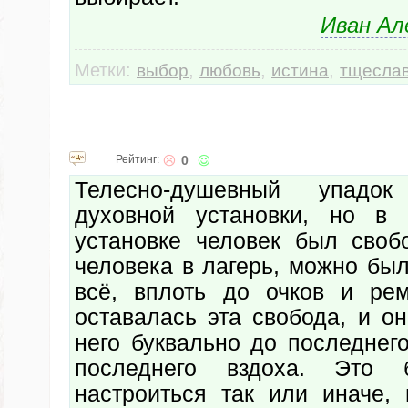
Иван Ал
Метки:
,
,
,
выбор
любовь
истина
тщесла
Рейтинг:
0
Телесно-душевный упадо
духовной установки, но в 
установке человек был своб
человека в лагерь, можно был
всё, вплоть до очков и ре
оставалась эта свобода, и о
него буквально до последнег
последнего вздоха. Это 
настроиться так или иначе, 