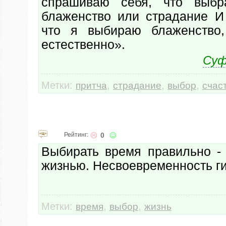
спрашиваю себя, что выбр
блаженство или страдание И 
что я выбираю блаженство,
естественно».
Суф
Метки:
,
,
,
притча
страдание
выбор
счас
Рейтинг:
0
Выбирать время правильно - 
жизнью. Несвоевременность г
Метки:
,
,
время
выбор
жизнь