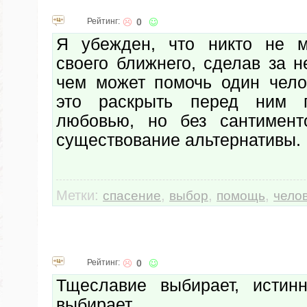
Рейтинг:
0
Я убежден, что никто не м
своего ближнего, сделав за н
чем может помочь один чел
это раскрыть перед ним 
любовью, но без сантимент
существование альтернативы.
Метки:
,
,
,
спасение
выбор
помощь
чело
Рейтинг:
0
Тщеславие выбирает, истин
выбирает.