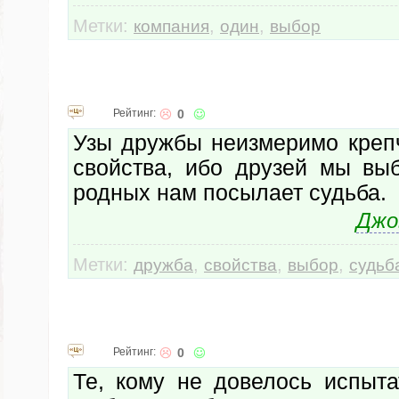
Метки:
,
,
компания
один
выбор
Рейтинг:
0
Узы дружбы неизмеримо крепч
свойства, ибо друзей мы вы
родных нам посылает судьба.
Джо
Метки:
,
,
,
дружба
свойства
выбор
судьб
Рейтинг:
0
Те, кому не довелось испыта