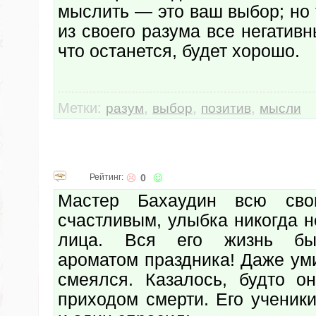
мыслить — это ваш выбор; но 
из своего разума все негативн
что останется, будет хорошо.
Метки:
,
,
,
разум
выбор
позитив
мысли
Рейтинг:
0
Мастер Бахаудин всю св
счастливым, улыбка никогда н
лица. Вся его жизнь бы
ароматом праздника! Даже ум
смеялся. Казалось, будто о
приходом смерти. Его ученики