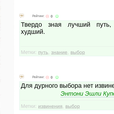
Рейтинг:
0
Твердо зная лучший путь
худший.
Метки:
,
,
путь
знание
выбор
Рейтинг:
0
Для дурного выбора нет извин
Энтони Эшли Ку
Метки:
,
извинения
выбор