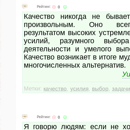
Рейтинг:
0
Качество никогда не бывае
произвольным. Оно все
результатом высоких устремл
усилий, разумного выбор
деятельности и умелого вып
Качество возникает в итоге му
многочисленных альтернатив.
Уи
Метки:
,
,
,
качество
усилия
выбор
задач
Рейтинг:
0
Я говорю людям: если не хо