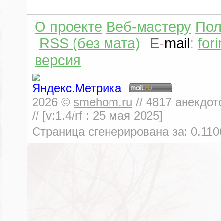
О проекте
Веб-мастеру
Пол
RSS (без мата)
E
-
mail
:
for
версия
2026
©
smehom.ru
//
4817
анекдот
// [v:1.4/rf :
25 мая 2025
]
Страница сгенерирована за:
0.110