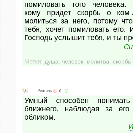
помиловать того человека.
кому придет скорбь о ком-
молиться за него, потому чт
тебя, хочет помиловать его.
Господь услышит тебя, и ты п
Си
Метки:
,
,
,
душа
человек
молитва
скорбь
Рейтинг:
0
Умный способен понимат
ближнего, наблюдая за его
обликом.
И