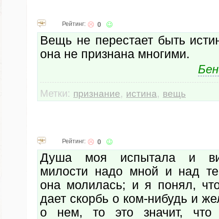
Рейтинг:
0
Вещь не перестает быть истин
она не признана многими.
Бен
Метки:
,
,
признание
истина
вещь
Рейтинг:
0
Душа моя испытала и ви
милости надо мной и над те
она молилась; и я понял, чт
дает скорбь о ком-нибудь и ж
о нем, то это значит, что