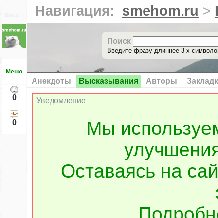
Навигация:
smehom.ru
>
Вверх ↑
Поиск
Введите фразу длиннее 3-х символов
Меню
Анекдоты
Высказывания
Авторы
Заклад
0
Уведомление
Мы используе
0
улучшения
Оставаясь на сай
Подроб