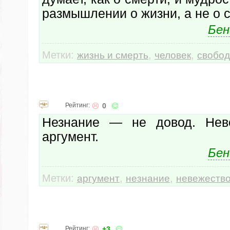
размышлении о жизни, а не о 
Бен
Метки:
,
,
жизнь и смерть
человек
свобо
Рейтинг:
0
Незнание — не довод. Не
аргумент.
Бен
Метки:
,
,
аргумент
незнание
невежеств
Рейтинг:
+3