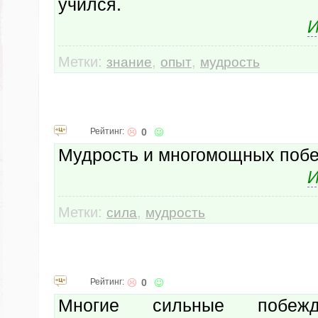
учился.
И
Метки:
,
,
знание
опыт
мудрость
Рейтинг:
0
Мудрость и многомощных побе
И
Метки:
,
сила
мудрость
Рейтинг:
0
Многие сильные побеж