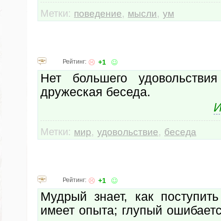
Метки:
,
,
поведение
мысли
ум
Рейтинг:
+1
Нет большего удовольстви
дружеская беседа.
И
Метки:
,
,
мир
удовольствие
беседа
Рейтинг:
+1
Мудрый знает, как поступить
имеет опыта; глупый ошибаетс