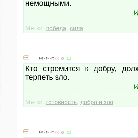
немощными.
И
Метки:
,
победа
сила
Рейтинг:
0
Кто стремится к добру, дол
терпеть зло.
И
Метки:
,
готовность
добро и зло
Рейтинг:
0