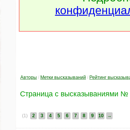
конфиденциал
Авторы
/
Метки высказываний
/
Рейтинг высказыв
Страница c высказываниями №
(1)
2
3
4
5
6
7
8
9
10
→