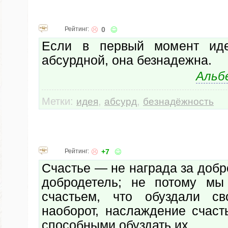
Рейтинг:
0
Если в первый момент ид
абсурдной, она безнадежна.
Альб
Метки:
,
,
идея
абсурд
безнадёжность
Рейтинг:
+7
Счастье — не награда за добр
добродетель; не потому мы
счастьем, что обуздали св
наоборот, наслаждение счаст
способными обуздать их.