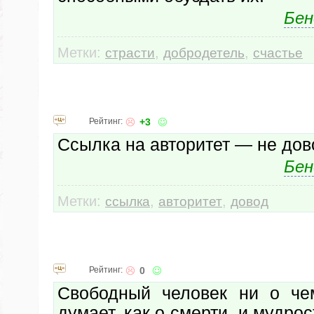
Бен
Метки:
,
,
страсти
добродетель
счастье
Рейтинг:
+3
Ссылка на авторитет — не дов
Бен
Метки:
,
,
ссылка
авторитет
довод
Рейтинг:
0
Свободный человек ни о че
думает, как о смерти, и мудрос