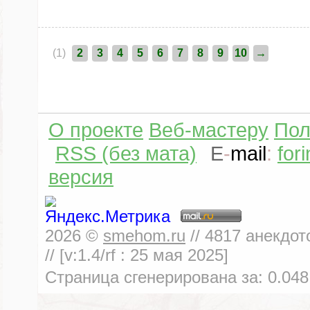
(1)
2
3
4
5
6
7
8
9
10
→
О проекте
Веб-мастеру
Пол
RSS (без мата)
E
-
mail
:
for
версия
2026
©
smehom.ru
//
4817
анекдот
// [v:1.4/rf :
25 мая 2025
]
Страница сгенерирована за:
0.048