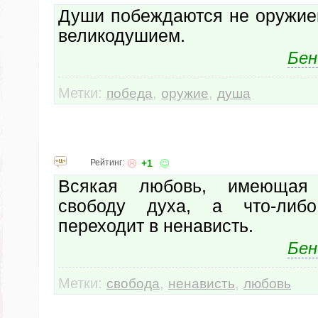
Души побеждаются не оружие
великодушием.
Бен
Метки:
,
,
победа
оружие
душа
Рейтинг:
+1
Всякая любовь, имеющая
свободу духа, а что-либ
переходит в ненависть.
Бен
Метки:
,
,
свобода
ненависть
любовь