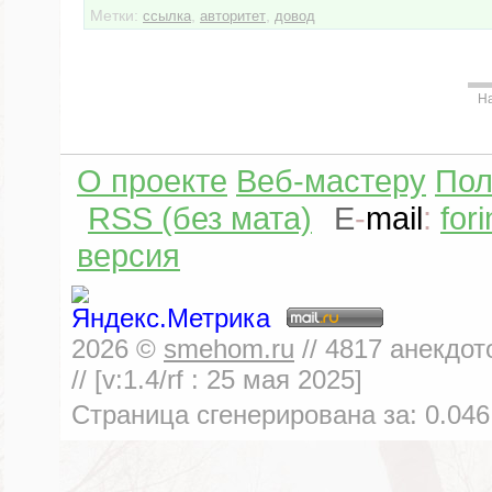
Метки:
,
,
ссылка
авторитет
довод
Н
О проекте
Веб-мастеру
Пол
RSS (без мата)
E
-
mail
:
for
версия
2026
©
smehom.ru
//
4817
анекдот
// [v:1.4/rf :
25 мая 2025
]
Страница сгенерирована за:
0.046