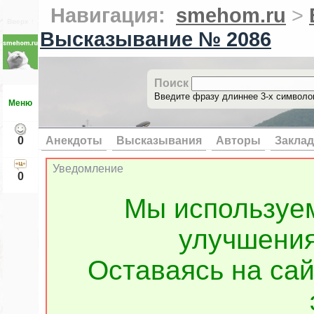
Навигация:
smehom.ru
>
Вверх ↑
Высказывание № 2086
Поиск
Введите фразу длиннее 3-х символов
Меню
0
Анекдоты
Высказывания
Авторы
Заклад
Уведомление
0
Мы используе
улучшения
Оставаясь на сай