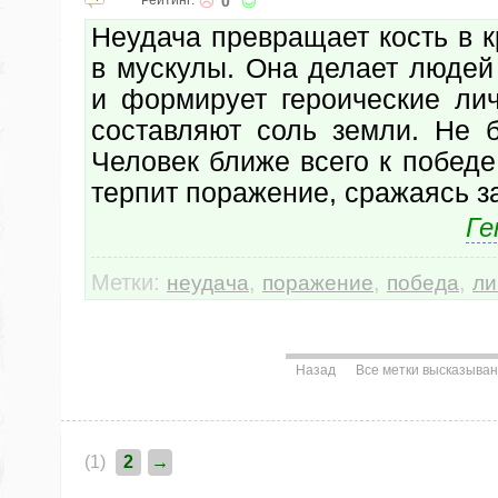
Рейтинг:
0
Неудача превращает кость в 
в мускулы. Она делает люде
и формирует героические лич
составляют соль земли. Не б
Человек ближе всего к победе 
терпит поражение, сражаясь з
Ге
Метки:
,
,
,
неудача
поражение
победа
ли
Назад
Все метки высказыва
(1)
2
→