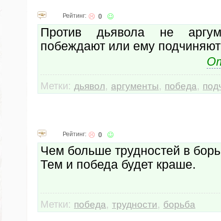
Рейтинг:
0
Против дьявола не аргум
побеждают или ему подчиняют
От
Метки:
,
,
,
дьявол
аргументы
победа
под
Рейтинг:
0
Чем больше трудностей в борь
Тем и победа будет краше.
Метки:
,
,
победа
трудности
борьба