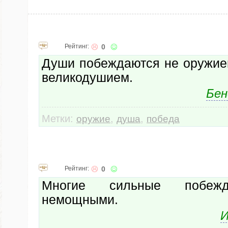
Рейтинг:
0
Души побеждаются не оружие
великодушием.
Бен
Метки:
,
,
оружие
душа
победа
Рейтинг:
0
Многие сильные побеж
немощными.
И