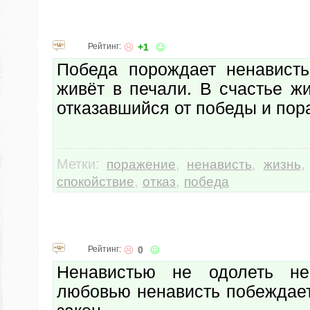
Рейтинг:
+1
Победа порождает ненавист
живёт в печали. В счастье ж
отказавшийся от победы и пор
Метки:
,
,
поражение
ненависть
жизнь
,
,
спокойствие
отказ
победа
Рейтинг:
0
Ненавистью не одолеть не
любовью ненависть побеждает