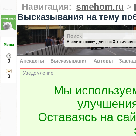
Навигация:
smehom.ru
>
Вверх ↑
Высказывания на тему по
Поиск
Введите фразу длиннее 3-х символов
Меню
0
Анекдоты
Высказывания
Авторы
Заклад
Уведомление
0
Мы используе
улучшения
Оставаясь на сай