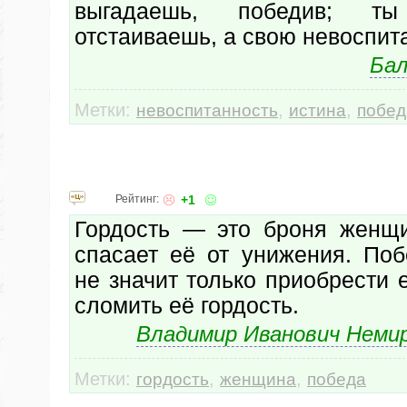
выгадаешь, победив; т
отстаиваешь, а свою невоспит
Бал
Метки:
,
,
невоспитанность
истина
побед
Рейтинг:
+1
Гордость — это броня женщ
спасает её от унижения. По
не значит только приобрести 
сломить её гордость.
Владимир Иванович Неми
Метки:
,
,
гордость
женщина
победа