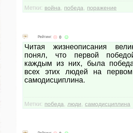
Метки:
,
,
война
победа
поражение
Рейтинг:
0
Читая жизнеописания вел
понял, что первой победо
каждым из них, была побед
всех этих людей на первом
самодисциплина.
Метки:
,
,
победа
люди
самодисциплина