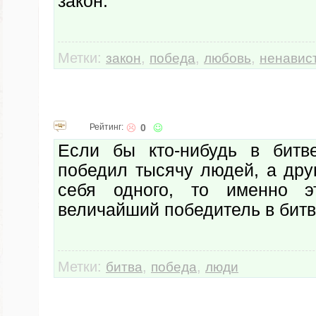
закон.
Метки:
,
,
,
закон
победа
любовь
ненавис
Рейтинг:
0
Если бы кто-нибудь в битв
победил тысячу людей, а дру
себя одного, то именно 
величайший победитель в битв
Метки:
,
,
битва
победа
люди