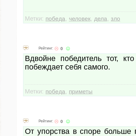
Метки:
,
,
,
победа
человек
дела
зло
Рейтинг:
0
Вдвойне победитель тот, кт
побеждает себя самого.
Метки:
,
победа
приметы
Рейтинг:
0
От упорства в споре больше 