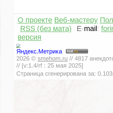
О проекте
Веб-мастеру
Пол
RSS (без мата)
E
-
mail
:
for
версия
2026
©
smehom.ru
//
4817
анекдот
// [v:1.4/rf :
25 мая 2025
]
Страница сгенерирована за:
0.103