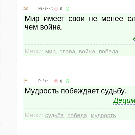
Рейтинг:
0
Мир имеет свои не менее с
чем война.
Метки:
,
,
,
мир
слава
война
победа
Рейтинг:
0
Мудрость побеждает судьбу.
Децим
Метки:
,
,
судьба
победа
мудрость