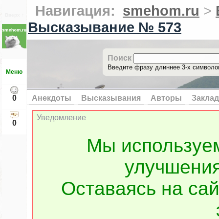
Навигация:
smehom.ru
>
Вверх ↑
Высказывание № 573
Поиск
Введите фразу длиннее 3-х символов
Меню
0
Анекдоты
Высказывания
Авторы
Заклад
Уведомление
0
Мы используе
улучшения
Оставаясь на сай