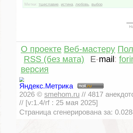
Метки:
,
,
,
тщеславие
истина
любовь
выбор
Н
О проекте
Веб-мастеру
Пол
RSS (без мата)
E
-
mail
:
for
версия
2026
©
smehom.ru
//
4817
анекдот
// [v:1.4/rf :
25 мая 2025
]
Страница сгенерирована за:
0.028