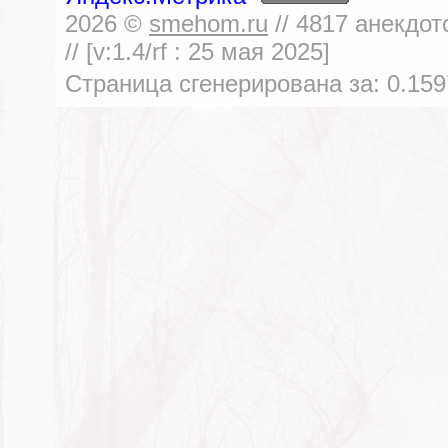
2026
©
smehom.ru
//
4817
анекдот
// [v:1.4/rf :
25 мая 2025
]
Страница сгенерирована за:
0.159