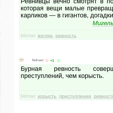
Ревнивцы вечно смотрят в по
которая вещи малые превращ
карликов — в гигантов, догадки
Мигель
Метки:
,
взгляд
ревность
Рейтинг:
+1
Бурная ревность совер
преступлений, чем корысть.
Метки:
,
,
корысть
преступления
ревност