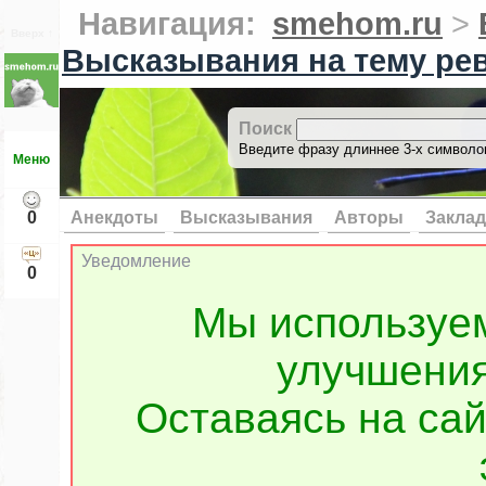
Навигация:
smehom.ru
>
Вверх ↑
Высказывания на тему ре
Поиск
Введите фразу длиннее 3-х символов
Меню
0
Анекдоты
Высказывания
Авторы
Заклад
Уведомление
0
Мы используе
улучшения
Оставаясь на сай