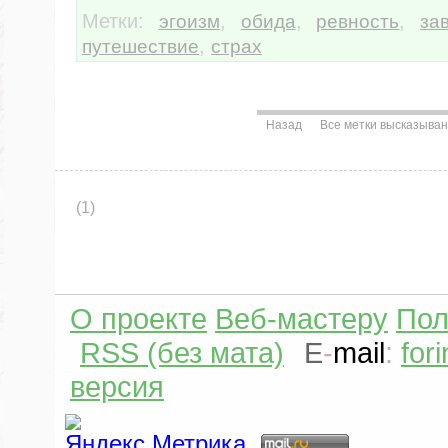
Метки:
,
,
,
эгоизм
обида
ревность
за
,
путешествие
страх
Назад
Все метки высказыва
(1)
О проекте
Веб-мастеру
Пол
RSS (без мата)
E
-
mail
:
for
версия