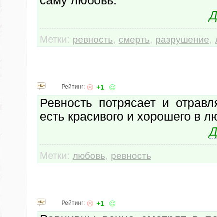
саму любовь.
Д
Метки:
,
,
,
ревность
смерть
разрушение
Рейтинг:
+1
Ревность потрясает и отравл
есть красивого и хорошего в л
Д
Метки:
,
любовь
ревность
Рейтинг:
+1