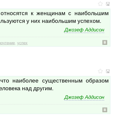
Людо
Люк 
 относятся к женщинам с наибольшим
М. С
ользуются у них наибольшим успехом.
М/ф 
М/ф 
Джозеф Аддисон
Майк
Майя
,
почтение
успех
Макс
Мак
Макс
Макс
Маль
Мар
Марк
 что наиболее существенным образом
Марк
еловека над другим.
Марк
Марк
Джозеф Аддисон
Марк
Мар
Мар
Маха
Мейс
Мен