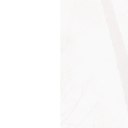
н Гете
нн Гете
нн Готлиб Фихте
нн Готфрид Гердер
ин Ялом
ндская пословица
к Ньютон
нская пословица
нн Готфрид Зейме
 Берра
афатер
аиберти
"Звёздные войны"
"Соседка"
"Форест Гамп"
"День сурка"
"Лапочка"
"Назад в будущее"
 Дзигоро
н Форд
н Хорни
 Маркс
 Меннингер
Д'Амато