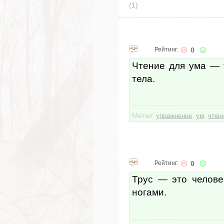
(1)
Рейтинг:
0
Чтение для ума — 
тела.
Метки:
,
,
упражнение
ум
чтен
Рейтинг:
0
Трус — это челове
ногами.