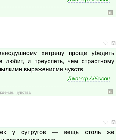
Еккл
Ж. Л
Жан 
Жан
Жан
Жан
Жан 
Жан 
авнодушному хитрецу проще убедить
Жера
Жоз
е любит, и преуспеть, чем страстному
Жор
пылкими выражениями чувств.
Жэви
Жюл
Джозеф Аддисон
Зак
Зигм
,
ждение
чувства
И. Ш
Иван
Иван
Игор
Изаб
Иль
Инди
лек у супругов — вещь столь же
Иоан