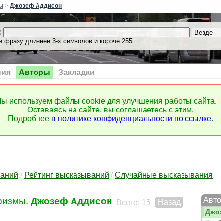
Дж. 
ы
>
Джозеф Аддисон
Дж. 
Джеб
к
Джей
е фразу длиннее 3-х символов и короче 255.
Джей
Джей
Джей
Джей
ния
Авторы
Закладки
Джей
Джек
Джек
ы используем файлы cookie для улучшения работы сайта.
Дже
Оставаясь на сайте, вы соглашаетесь с этим.
Джек
Подробнее
в политике конфиденциальности по ссылке
.
Джер
Джер
Дже
Джеф
Джим
Джим
ваний
/
Рейтинг высказываний
/
Случайные высказывания
джо
Джо
ризмы.
Джозеф Аддисон
Авто
Назад
Джов
Всего: 15
Джо