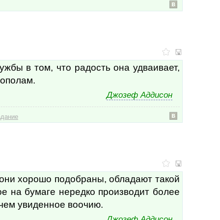
Джор
Джор
Джо
Джул
Дзэн
Диог
Доми
жбы в том, что радость она удваивает,
Дон 
пополам.
Дона
Дона
Джозеф Аддисон
Дона
Дона
адание
Дона
Доро
Дуай
Дугл
Дугл
Дэви
Дэви
 они хорошо подобраны, обладают такой
Дэви
ое на бумаге нередко производит более
Дэв
Евге
 чем увиденное воочию.
Еври
Джозеф Аддисон
Екат