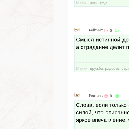
Метки:
,
ноги
трус
Рейтинг:
0
Смысл истинной дру
а страдание делит 
Метки:
,
,
дружба
радость
стр
Рейтинг:
0
Слова, если только
силой, что описанн
яркое впечатление,