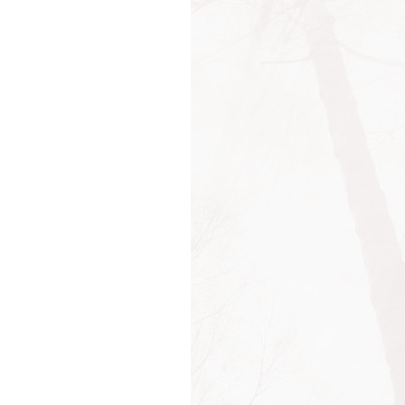
вик ХVIII Бурбон
Вовенарг
котт Пек
"Аватар"
"Футурама"
л Джордан
 Ангелоу
 де Три
с Люшер
 Фрай
им Горький
кольм Форбс
а
 Аврелий
 Валерий Марциал
 Порций Катон
 Твен
 Туллий Цицерон
силио Фичино
шал Мак-Луан
тма Ганди
тер Экхарт
андр