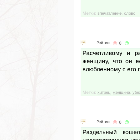
Метки:
,
впечатление
слово
Рейтинг:
0
Расчетливому и р
женщину, что он е
влюбленному с его 
Метки:
,
,
хитрец
женщина
убе
Рейтинг:
0
Раздельный коше