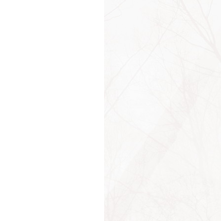
дж Элиот
джия Дэвид Дж. Шварц
ш Макдауэл
ис Генри Понкейр
ен
ций Ульпиан
Стил
льд Винникотт
льд Кнут
льд Лэйрд
льд М. Нельсон
льд Трамп
ти Паркер
т Д. Эйзенхауэр
ас Кардинал
ас М. Лоусон
д Джереми
д Торо
д Хиллз
ид Юм
ний Шварц
пид
ерина II