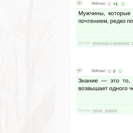
Рейтинг:
+1
Мужчины, которые
почтением, редко п
Метки:
,
мужчина и женщина
Рейтинг:
0
Знание — это то,
возвышает одного ч
Метки:
,
люди
знание