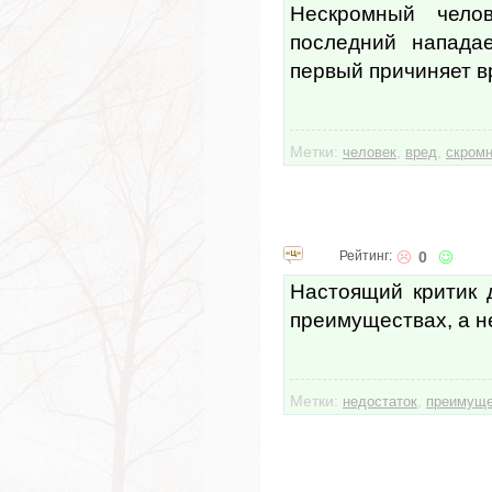
Нескромный чело
последний нападае
первый причиняет в
Метки:
,
,
человек
вред
скромн
Рейтинг:
0
Настоящий критик 
преимуществах, а не
Метки:
,
недостаток
преимуще