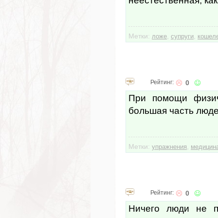
неестественная, как
Метки:
,
,
ложе
супруги
кошел
Рейтинг:
0
При помощи физич
большая часть люде
Метки:
,
упражнения
медицин
Рейтинг:
0
Ничего люди не п