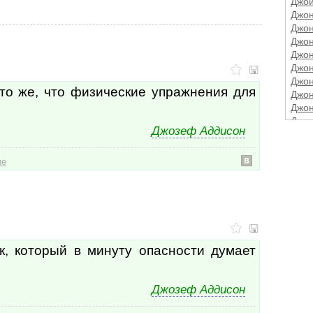
Джой
Джон
Джон
Джон
Джон
Джо
Джон
то же, что физические упражнения для
Джон
Джон
Джон
Джозеф Аддисон
Джон
Джон
Джон
ие
Джон
Джор
Джо
Джор
Джор
Джор
к, который в минуту опасности думает
Джор
Джор
Джор
Джозеф Аддисон
Джор
Джор