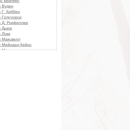
с Братерс
 Вуден
 Г. Хиббен
 Голсуорси
 Д. Рокфеллер
н Дьюи
 Локк
 Максвелл
 Мейнард Кейнс
 Мильтон
 Пирпонт Морган
 Ричард Стивенс
 С. Максвелл
 Фицджеральд Кеннеди
дано Бруно
рдж Браммел
дж Вашингтон
дж Вашингтон Карвер
дж Галифакс
дж Каннинг
дж Леонард
дж С. Паттон
дж Сантаяна
дж У. Крэйн