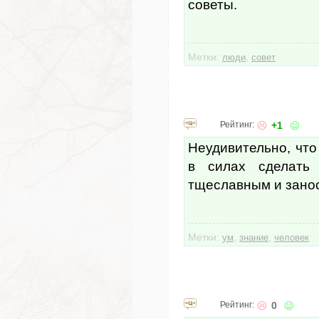
советы.
Метки:
,
люди
совет
Рейтинг:
+1
Неудивительно, что
в силах сделать 
тщеславным и зано
Метки:
,
,
ум
знание
человек
Рейтинг:
0