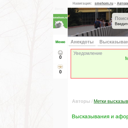
Навигация:
smehom.ru
>
Автор
Вверх ↑
Поис
Введит
Анекдоты
Высказыва
Меню
Уведомление
0
М
0
Авторы
/
Метки высказы
Высказывания и афо