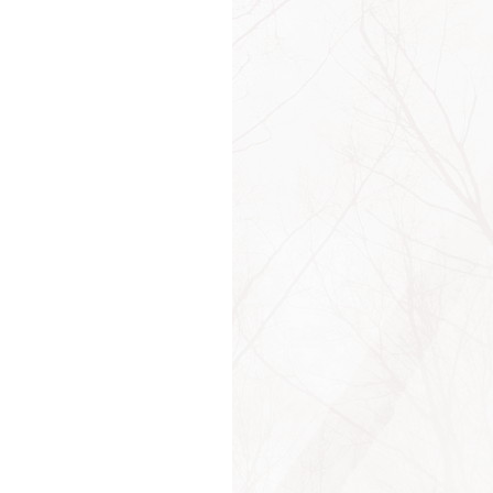
ин Логан
ин Хепберн
ин Энн Портер
товая физика
т Флакк Гораций
н Майерс
Бланшер
йская мудрость
йская поговорка
йская пословица
енс Фрэнсис
анф
тон Дж. Оркатт
 Адриан Гельвеций
 М. Бристоль
 Тилье
ин Кулидж
 Люс
евский
евский В.О.
ад Адэнауэр
ад Лоренц
ад Хилтон