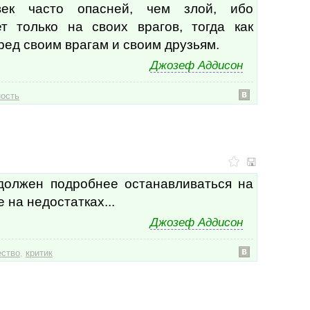
Кон
век часто опасней, чем злой, ибо
Крыл
т только на своих врагов, тогда как
Кулл
ред своим врагам и своим друзьям.
Лао-
Лар
Джозеф Аддисон
Лаф
Лев 
Лейл
ость
Лео 
Леон
Леон
Леон
Леон
Леро
должен подробнее останавливаться на
Ли Я
 на недостатках...
Лихт
Лопе
Джозеф Аддисон
Лоре
Лоув
,
ство
критик
Луи 
Луиз
Луки
Льюи
Любо