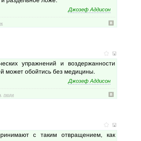
 и раздельное ложе.
Иога
Иога
Джозеф Аддисон
Иога
Иога
ек
Ирв
Ирла
Исаа
Испа
Йога
Йоги
К. Л
еских упражнений и воздержанности
К. Р
й может обойтись без медицины.
к/ф 
Джозеф Аддисон
к/ф 
к/ф 
к/ф 
,
а
люди
к/ф 
к/ф 
Кано
Каре
Каре
Карл
ринимают с таким отвращением, как
Карл
Кас 