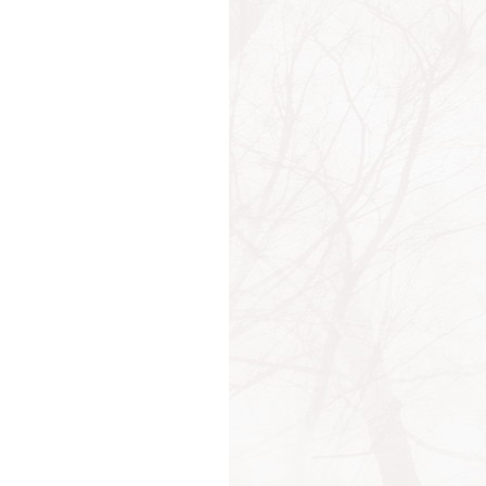
езиаст
ашелье
Батист Мольер
 де Лабрюйер
 Делюмо
 Мари Гюйо
Поль Гетти
Поль Марат
р де Нерваль
еф Жубер
ж Бюффон
д Дж. Шварц
ь Верн
он Мэрфи
унд Фрейд
евелев
 Александрович Гончаров
 Алексеевич Бунин
ь Губерман
ель Мур
я Ильф
ра Ганди
н Дамаскин