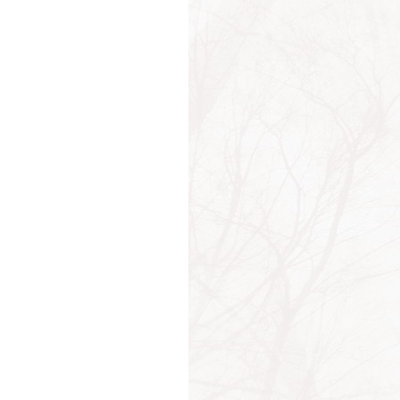
фуций
атая фраза
ен Хайтауэр
Цзы
ошфуко
онтен
Толстой
 Лаундес
Силард
ард Джордж
ардо да Винчи
ид Леонов
тьев Д.А.
й Эймс
кокка
енберг Г.
 де Вега
нс Питер
елл Пикок
Д. Брендейс
а Хей
ан
с Гриззард
вь Никитина