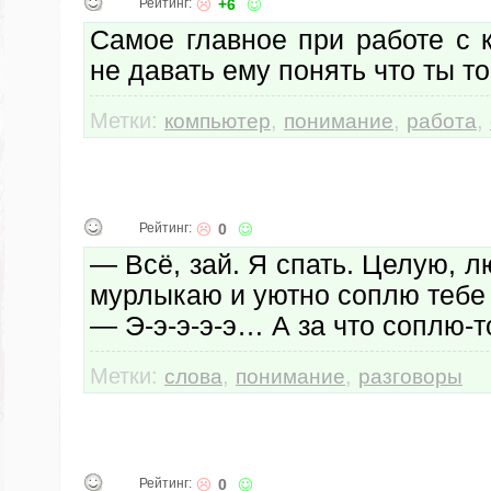
Рейтинг:
+6
Самое главное при работе с
не давать ему понять что ты 
Метки:
,
,
,
компьютер
понимание
работа
Рейтинг:
0
— Всё, зай. Я спать. Целую, 
мурлыкаю и уютно соплю тебе 
— Э-э-э-э-э… А за что соплю-т
Метки:
,
,
слова
понимание
разговоры
Рейтинг:
0