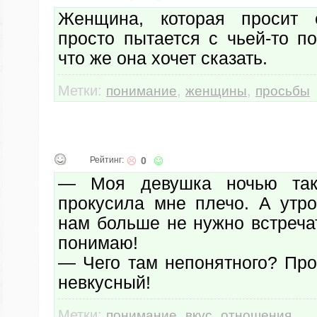
Женщина, которая просит 
просто пытается с чьей-то п
что же она хочет сказать.
Метки:
,
,
понимание
женщины
просьбы
Рейтинг:
0
— Моя девушка ночью так
прокусила мне плечо. А утро
нам больше не нужно встреча
понимаю!
— Чего там непонятного? Про
невкусный!
Метки:
,
,
понимание
вкус
отношения