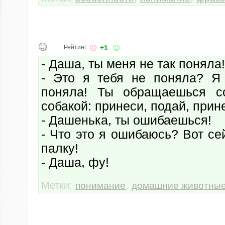
Рейтинг:
+1
- Даша, ты меня не так поняла!
- Это я тебя не поняла? Я
поняла! Ты обращаешься с
собакой: принеси, подай, прин
- Дашенька, ты ошибаешься!
- Что это я ошибаюсь? Вот се
палку!
- Даша, фу!
Метки:
,
понимание
домашние животны