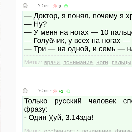
Рейтинг:
0
— Доктор, я понял, почему я 
— Hу?
— У меня на ногах — 10 пальц
— Голубчик, у всех на ногах —
— Три — на одной, и семь — н
Метки:
,
,
,
врачи
понимание
ноги
пальцы
Рейтинг:
+1
Только русский человек сп
фразу:
- Один )(уй, 3.14зда!
Метки:
,
,
особенности
понимание
фраз