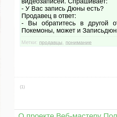
видеозаписей. Спрашивает:
- У Вас запись Дюны есть?
Продавец в ответ:
- Вы обратитесь в другой о
Покемоны, может и Записьдюн
Метки:
,
продавцы
понимание
(1)
О проекте
Веб-мастеру
Пол