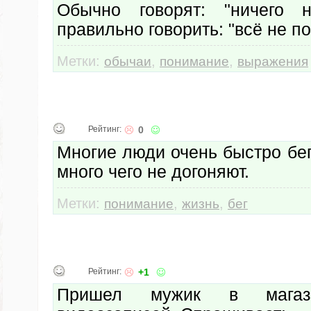
Обычно говорят: "ничего 
правильно говорить: "всё не по
Метки:
,
,
обычаи
понимание
выражения
Рейтинг:
0
Многие люди очень быстро бег
много чего не догоняют.
Метки:
,
,
понимание
жизнь
бег
Рейтинг:
+1
Пришел мужик в мага