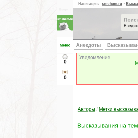
Навигация:
smehom.ru
>
Выска
Вверх ↑
Поис
Введит
Анекдоты
Высказыва
Меню
Уведомление
0
М
0
Авторы
/
Метки высказыв
Высказывания на те