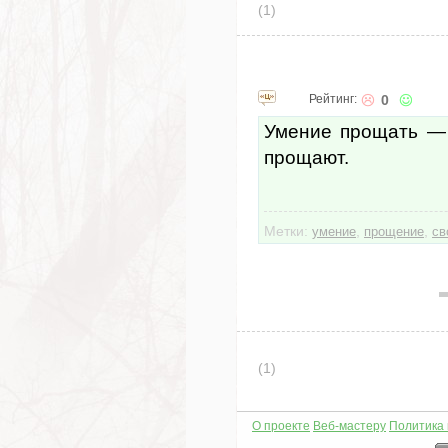
(1)
Рейтинг:
0
Умение прощать — 
прощают.
Метки:
,
,
умение
прощение
св
(1)
О проекте
Веб-мастеру
Политика