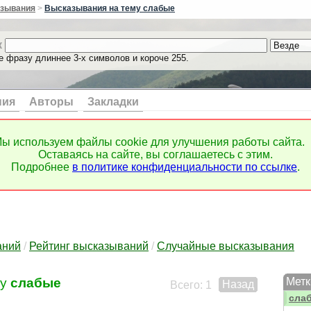
сил
зывания
>
Высказывания на тему слабые
силь
симп
к
сим
е фразу длиннее 3-х символов и короче 255.
сист
ситу
ситу
скал
ния
Авторы
Закладки
скеп
скид
скло
ы используем файлы cookie для улучшения работы сайта.
скло
Оставаясь на сайте, вы соглашаетесь с этим.
скор
Подробнее
в политике конфиденциальности по ссылке
.
скор
скот
скро
скры
скры
скук
аний
/
Рейтинг высказываний
/
Случайные высказывания
скул
скуп
му
слабые
Метк
Назад
слаб
Всего: 1
сла