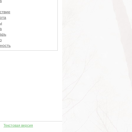
а
ствие
ота
ы
а
арь
о
ность
ать
ение
и
аи
ай
айности
айность
ость
на
ть
рение
Текстовая версия
щение