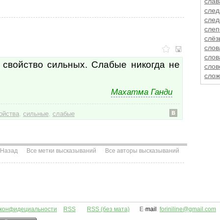
слав
след
след
слеп
слёз
слов
слов
свойство сильных. Слабые никогда не
слов
слож
слом
Махатма Ганди
служ
слух
,
,
слух
ойства
сильные
слабые
случ
случ
случ
случ
Назад
Все метки высказываний
Все авторы высказываний
смел
сме
смер
смех
сми
смс
 конфидециальности
RSS
RSS (без мата)
E
-
mail
:
foriniline@gmail.com
сму