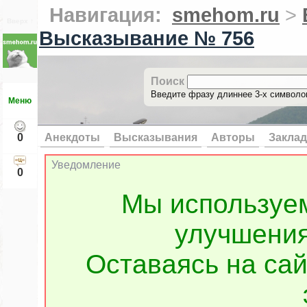
Навигация:
smehom.ru
>
Вверх ↑
Высказывание № 756
Поиск
Введите фразу длиннее 3-х символов
Меню
0
Анекдоты
Высказывания
Авторы
Заклад
Уведомление
0
Мы используе
улучшения
Оставаясь на сай