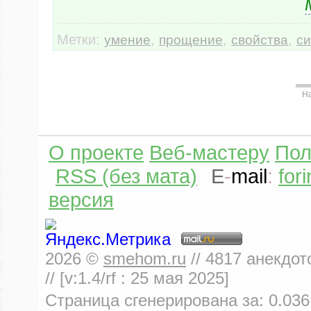
Метки:
,
,
,
умение
прощение
свойства
с
Н
О проекте
Веб-мастеру
Пол
RSS (без мата)
E
-
mail
:
for
версия
2026
©
smehom.ru
//
4817
анекдот
// [v:1.4/rf :
25 мая 2025
]
Страница сгенерирована за:
0.036