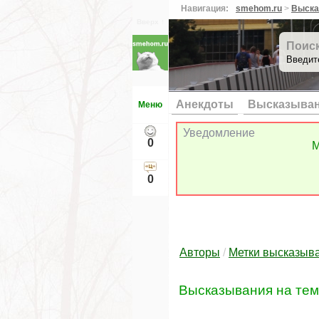
Навигация:
smehom.ru
>
Выска
Вверх ↑
Поис
Введит
Анекдоты
Высказыва
Меню
Уведомление
0
М
0
Авторы
/
Метки высказыв
Высказывания на те