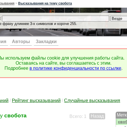
сам
зывания
>
Высказывания на тему свобота
само
само
к
само
е фразу длиннее 3-х символов и короче 255.
само
само
сам
само
ния
Авторы
Закладки
само
само
само
ы используем файлы cookie для улучшения работы сайта.
само
Оставаясь на сайте, вы соглашаетесь с этим.
само
Подробнее
в политике конфиденциальности по ссылке
.
само
само
сбли
свед
све
свет
аний
/
Рейтинг высказываний
/
Случайные высказывания
свет
свид
му
свобота
Метк
Назад
своб
Всего: 1
сво