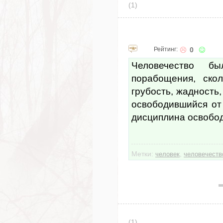
(1)
Рейтинг:
0
Человечество б
порабощения, ско
грубость, жадность,
освободившийся от 
дисциплина освобод
Метки:
,
человек
человечеств
(1)