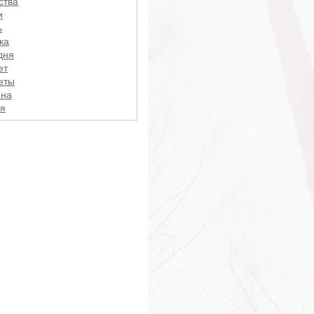
ства
и
ь
ка
дня
ет
еты
ена
я
це
ал
ёзность
ы
ные
атия
птомы
ема
ации
ация
а
тицизм
ки
нности