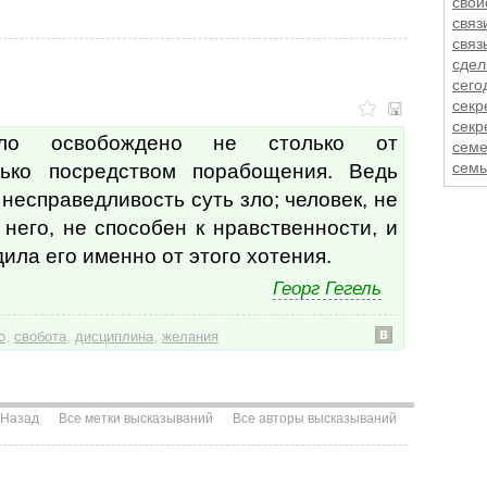
свой
связ
связ
сдел
сего
секр
секр
ыло освобождено не столько от
сем
лько посредством порабощения. Ведь
семь
серд
 несправедливость суть зло; человек, не
сери
него, не способен к нравственности, и
серь
сила
ила его именно от этого хотения.
сил
Георг Гегель
силь
симп
сим
,
,
,
о
свобота
дисциплина
желания
сист
ситу
ситу
скал
Назад
Все метки высказываний
Все авторы высказываний
скеп
скид
скло