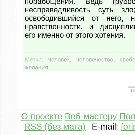
порабощения. Ведь грубос
несправедливость суть зло
освободившийся от него, 
нравственности, и дисципл
его именно от этого хотения.
Метки:
,
,
человек
человечество
своб
желания
Н
О проекте
Веб-мастеру
Пол
RSS (без мата)
E
-
mail
:
for