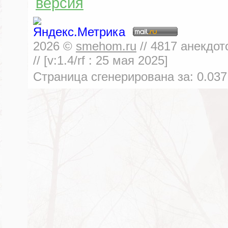
версия
2026
©
smehom.ru
//
4817
анекдот
// [v:1.4/rf :
25 мая 2025
]
Страница сгенерирована за:
0.037