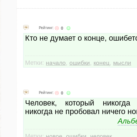
Рейтинг:
0
Кто не думает о конце, ошибет
Метки:
,
,
,
начало
ошибки
конец
мысли
Рейтинг:
0
Человек, который никогда
никогда не пробовал ничего но
Альб
Метки:
,
,
новое
ошибки
человек