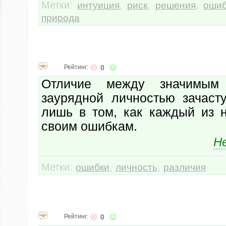
Метки:
,
,
,
интуиция
риск
решения
ошиб
природа
Рейтинг:
0
Отличие между значимым
заурядной личностью зачаст
лишь в том, как каждый из н
своим ошибкам.
Н
Метки:
,
,
ошибки
личность
различия
Рейтинг:
0