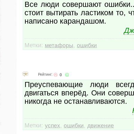
Все люди совершают ошибки..
стоит вытирать ластиком то, 
написано карандашом.
Дж
Метки:
,
метафоры
ошибки
Рейтинг:
0
Преуспевающие люди всег
двигаться вперёд. Они совер
никогда не останавливаются.
Метки:
,
,
успех
ошибки
движение