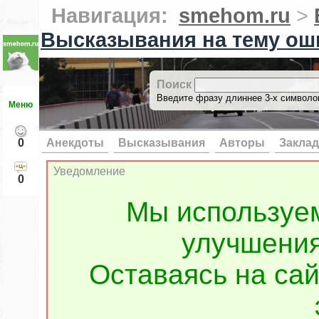
Навигация:
smehom.ru
>
Вверх ↑
Высказывания на тему ош
Поиск
Введите фразу длиннее 3-х символов
Меню
0
Анекдоты
Высказывания
Авторы
Заклад
Уведомление
0
Мы используе
улучшения
Оставаясь на сай