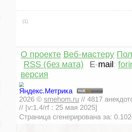
(1)
О проекте
Веб-мастеру
Пол
RSS (без мата)
E
-
mail
:
for
версия
2026
©
smehom.ru
//
4817
анекдот
// [v:1.4/rf :
25 мая 2025
]
Страница сгенерирована за:
0.102