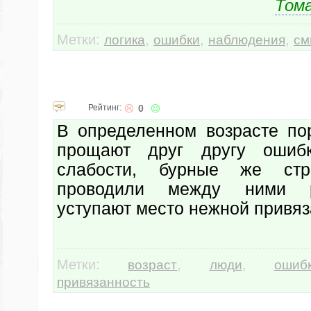
Тома
Метки:
,
,
,
логика
ошибки
наблюдения
см
Рейтинг:
0
В определенном возрасте п
прощают друг другу ошиб
слабости, бурные же стр
проводили между ними р
уступают место нежной привяз
Метки:
,
,
возраст
люди
ошиб
привязанность