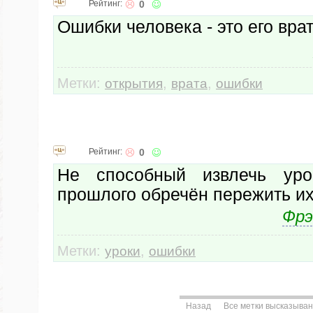
Рейтинг:
0
Ошибки человека - это его врат
Метки:
,
,
открытия
врата
ошибки
Рейтинг:
0
Не способный извлечь ур
прошлого обречён пережить их
Фрэ
Метки:
,
уроки
ошибки
Назад
Все метки высказыва