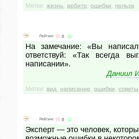
Метки:
,
,
,
жизнь
арбитр
ошибки
польза
Рейтинг:
0
На замечание: «Вы написал
ответствуй: «Так всегда в
написании».
Даниил И
Метки:
,
,
,
вид
написание
ошибки
советы
Рейтинг:
0
Эксперт — это человек, котор
возможные ошибки в некотором