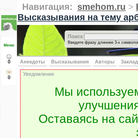
Навигация:
smehom.ru
>
Вверх ↑
Высказывания на тему ар
Поиск
Введите фразу длиннее 3-х символов
Меню
0
Анекдоты
Высказывания
Авторы
Заклад
Уведомление
0
Мы используе
улучшения
Оставаясь на сай