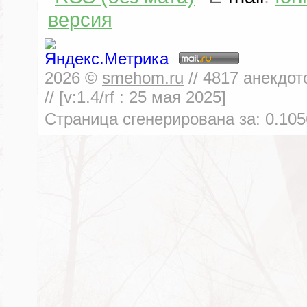
версия
2026
©
smehom.ru
//
4817
анекдот
// [v:1.4/rf :
25 мая 2025
]
Страница сгенерирована за:
0.105