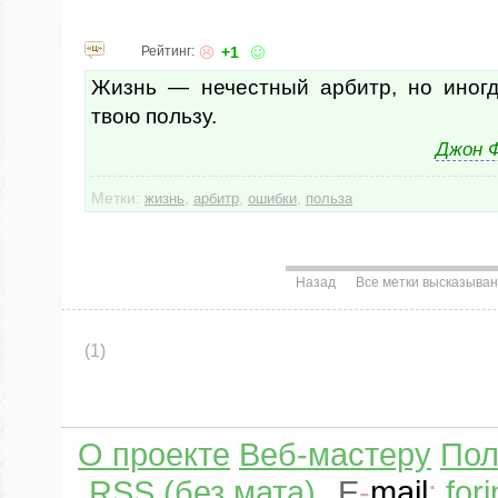
Рейтинг:
+1
Жизнь — нечестный арбитр, но иног
твою пользу.
Джон 
Метки:
,
,
,
жизнь
арбитр
ошибки
польза
Назад
Все метки высказыва
(1)
О проекте
Веб-мастеру
Пол
RSS (без мата)
E
-
mail
:
for