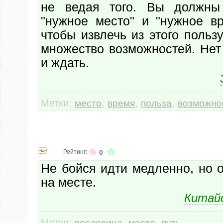
не ведая того. Вы должны 
"нужное место" и "нужное вр
чтобы извлечь из этого польз
множество возможностей. Нет
и ждать.
Метки:
,
,
,
место
время
польза
возможно
Рейтинг:
0
Не бойся идти медленно, но 
на месте.
Китайс
Метки:
,
,
пословица
место
путь