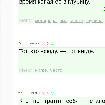
время копая её в глубину.
Метки:
,
,
,
метафора
яма
место
глубина
Рейтинг:
0
Тот, кто всюду, — тот нигде.
Метки:
,
нигде
место
Рейтинг:
0
Кто не тратит себя - стан