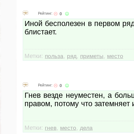
Рейтинг:
0
Иной бесполезен в первом ряд
блистает.
Метки:
,
,
,
польза
ряд
приметы
место
Рейтинг:
0
Гнев везде неуместен, а боль
правом, потому что затемняет и
Метки:
,
,
гнев
место
дела