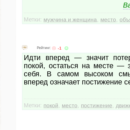
В
Метки:
,
,
мужчина и женщина
место
объ
Рейтинг:
-1
Идти вперед — значит поте
покой, остаться на месте — 
себя. В самом высоком см
вперед означает постижение с
Метки:
,
,
,
покой
место
постижение
движ