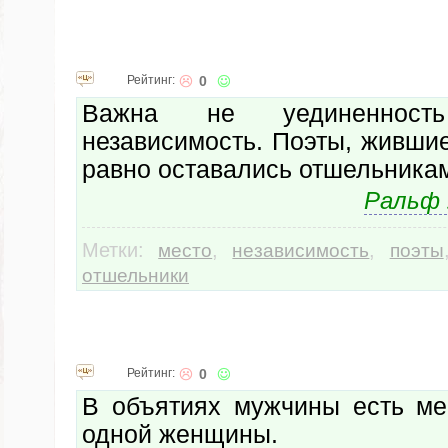
Рейтинг:
0
Важна не уединеннос
независимость. Поэты, жившие
равно оставались отшельника
Ральф 
Метки:
,
,
место
независимость
поэты
отшельники
Рейтинг:
0
В объятиях мужчины есть ме
одной женщины.