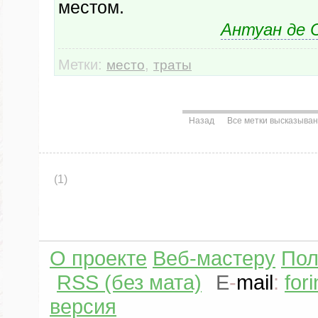
местом.
Антуан де 
Метки:
,
место
траты
Назад
Все метки высказыва
(1)
О проекте
Веб-мастеру
Пол
RSS (без мата)
E
-
mail
:
for
версия