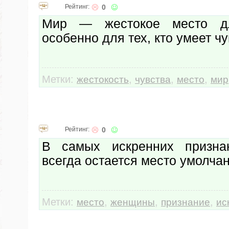
Рейтинг:
0
Мир — жестокое место дл
особенно для тех, кто умеет чу
Метки:
,
,
,
жестокость
чувства
место
мир
Рейтинг:
0
В самых искренних призн
всегда остается место умолча
Метки:
,
,
,
место
женщины
признание
ис