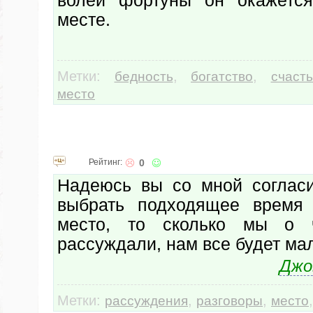
волей фортуны он окажетс
месте.
Метки:
,
,
бедность
богатство
счаст
место
Рейтинг:
0
Надеюсь вы со мной согласи
выбрать подходящее время
место, то сколько мы о 
рассуждали, нам все будет ма
Джо
Метки:
,
,
рассуждения
разговоры
место