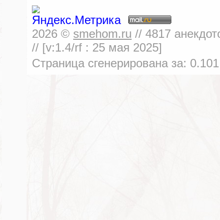
2026
©
smehom.ru
//
4817
анекдот
// [v:1.4/rf :
25 мая 2025
]
Страница сгенерирована за:
0.101