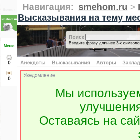
Навигация:
smehom.ru
>
Вверх ↑
Высказывания на тему ме
Поиск
Введите фразу длиннее 3-х символов
Меню
0
Анекдоты
Высказывания
Авторы
Заклад
Уведомление
0
Мы используе
улучшения
Оставаясь на сай