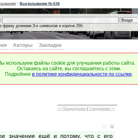
зывания
>
Высказывание № 636
к
е фразу длиннее 3-х символов и короче 255.
ния
Авторы
Закладки
ы используем файлы cookie для улучшения работы сайта.
Оставаясь на сайте, вы соглашаетесь с этим.
Подробнее
в политике конфиденциальности по ссылке
.
<< Предыдущее
|
Следующее >>
е значение ещё и потому, что с его