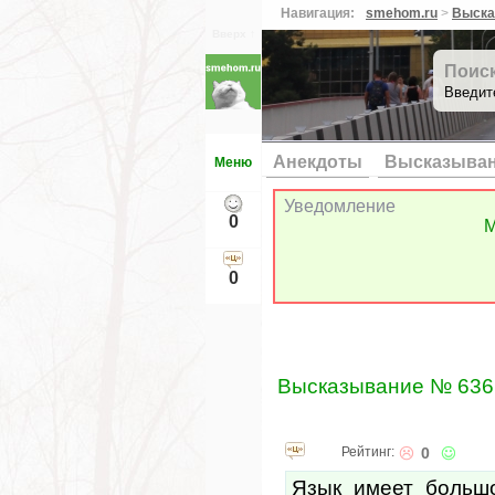
Навигация:
smehom.ru
>
Выска
Вверх ↑
Поис
Введит
Анекдоты
Высказыва
Меню
Уведомление
0
М
0
Высказывание № 636
Рейтинг:
0
Язык имеет большо