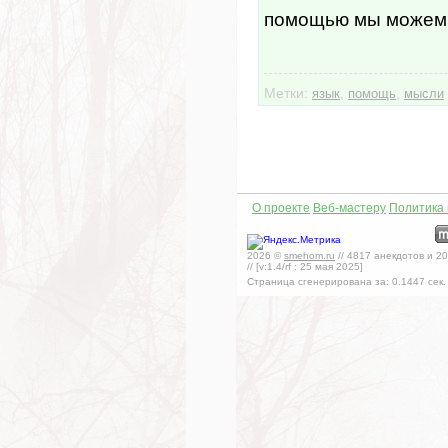
помощью мы можем 
Метки:
,
,
язык
помощь
мысли
О проекте
Веб-мастеру
Политика
2026
©
smehom.ru
//
4817
анекдотов и
20
// [v:1.4/rf :
25 мая 2025
]
Страница сгенерирована за:
0.1447
сек.