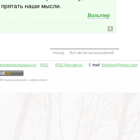
прятать наши мысли.
Вольтер
Назад
Все метки высказываний
 конфидециальности
RSS
RSS (без мата)
E
-
mail
:
foriniline@gmail.com
88
высказываний и афоризмов.