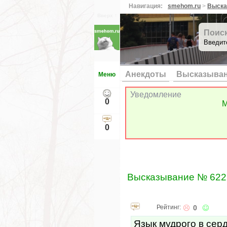
Навигация:
smehom.ru
>
Выска
Вверх ↑
Поис
Введит
Анекдоты
Высказыва
Меню
Уведомление
0
М
0
Высказывание № 622
Рейтинг:
0
Язык мудрого в серд