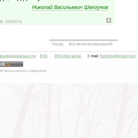
Николай Васильевич Шелгунов
,
це
глупость
Назад
Все метки высказываний
 конфидециальности
RSS
RSS (без мата)
E
-
mail
:
foriniline@gmail.com
88
высказываний и афоризмов.