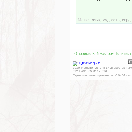
Метки:
,
,
язык
мудрость
серд
О проекте
Веб-мастеру
Политика
2026
©
smehom.ru
//
4817
анекдотов и
20
// [v:1.4/rf :
25 мая 2025
]
Страница сгенерирована за:
0.0464
сек.