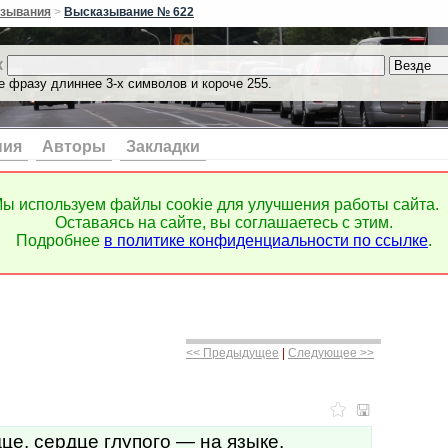
зывания
>
Высказывание № 622
к
е фразу длиннее 3-х символов и короче 255.
ния
Авторы
Закладки
ы используем файлы cookie для улучшения работы сайта.
Оставаясь на сайте, вы соглашаетесь с этим.
Подробнее
в политике конфиденциальности по ссылке
.
<< Предыдущее
|
Следующее >>
це, сердце глупого — на языке.