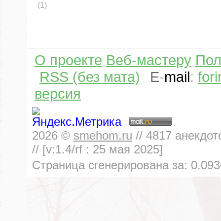
(1)
О проекте
Веб-мастеру
Пол
RSS (без мата)
E
-
mail
:
for
версия
2026
©
smehom.ru
//
4817
анекдот
// [v:1.4/rf :
25 мая 2025
]
Страница сгенерирована за:
0.093