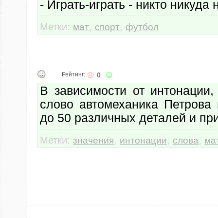
- Играть-играть - никто никуда 
Метки:
,
,
мат
спорт
футбол
Рейтинг:
0
В зависимости от интонации,
слово автомеханика Петрова 
до 50 различных деталей и пр
Метки:
,
,
,
значения
интонации
слова
ма