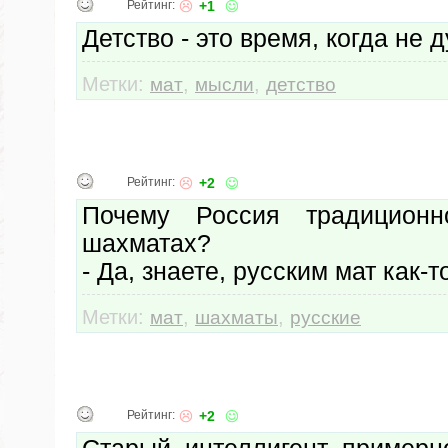
Рейтинг:
+1
Детство - это время, когда не
Метки:
,
,
мат
мысли
детство
Рейтинг:
+2
Почему Россия традицион
шахматах?
- Да, знаете, русским мат как-т
Метки:
,
,
мат
шахматы
русские
Рейтинг:
+2