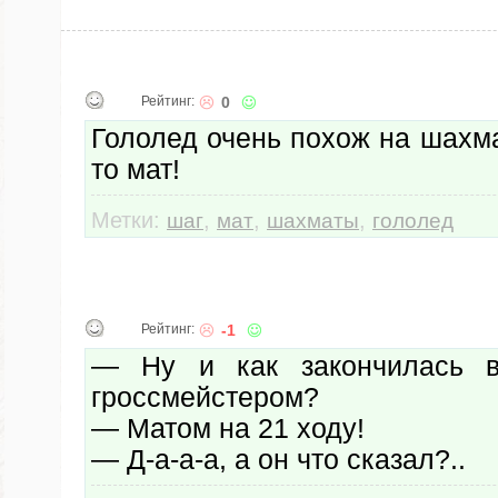
Рейтинг:
0
Гололед очень похож на шахма
то мат!
Метки:
,
,
,
шаг
мат
шахматы
гололед
Рейтинг:
-1
— Ну и как закончилась 
гроссмейстером?
— Матом на 21 ходу!
— Д-а-а-а, а он что сказал?..