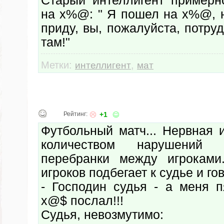
Старый интеллигент примерн
на х%@: " Я пошел на х%@, н
приду, вы, пожалуйста, потру
там!"
Метки:
,
интеллигент
мат
Рейтинг:
+1
Футбольный матч... Нервная 
количеством нарушений
перебранки между игроками
игроков подбегает к судье и го
- Господин судья - а меня 
х@$ послал!!!
Судья, невозмутимо: