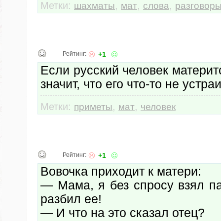
Метки:
,
,
,
шахматы
мат
слова
разговор
Рейтинг:
+1
Если русский человек материтс
значит, что его что-то не устраи
Метки:
,
,
приметы
мат
человек
Рейтинг:
+1
Вовочка приходит к матери:
— Мама, я без спросу взял п
разбил ее!
— И что на это сказал отец?