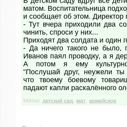
В детском саду вдруг все дети
матом. Воспитательница подхо
и сообщает об этом. Директор 
- Тут вчера приходили два с
чинить, спроси у них...
Приходят два солдата и один г
- Да ничего такого не было,
Иванов паял проводку, а я де
А потом я ему культурно
"Послушай друг, неужели ты
что твоему боевому товари
падают капли раскалённого ол
Метки:
,
,
детский сад
мат
армейское