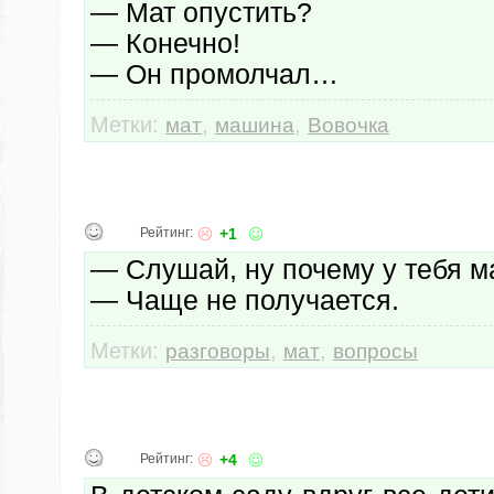
— Мат опустить?
— Конечно!
— Он промолчал…
Метки:
,
,
мат
машина
Вовочка
Рейтинг:
+1
— Слушай, ну почему у тебя м
— Чаще не получается.
Метки:
,
,
разговоры
мат
вопросы
Рейтинг:
+4