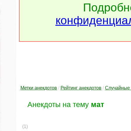
Подроб
конфиденциал
Метки анекдотов
/
Рейтинг анекдотов
/
Случайные 
Анекдоты на тему
мат
(1)