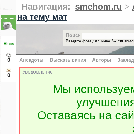
Навигация:
smehom.ru
>
Вверх ↑
на тему мат
Поиск
Введите фразу длиннее 3-х символов
Меню
0
Анекдоты
Высказывания
Авторы
Заклад
Уведомление
0
Мы используе
улучшения
Оставаясь на сай