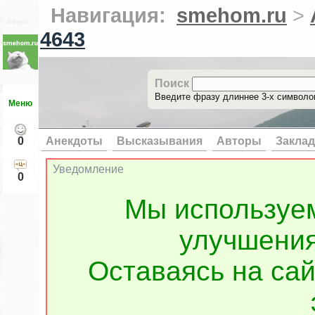
Навигация:
smehom.ru
>
Вверх ↑
4643
Поиск
Введите фразу длиннее 3-х символов
Меню
0
Анекдоты
Высказывания
Авторы
Заклад
Уведомление
0
Мы используе
улучшения
Оставаясь на сай