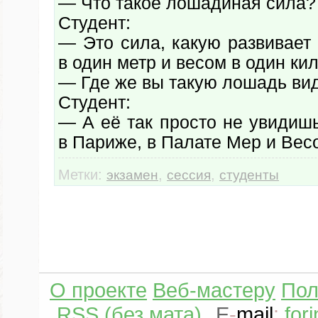
— Что такое лошадиная сила?
Студент:
— Это сила, какую развивает
в один метр и весом в один ки
— Где же вы такую лошадь ви
Студент:
— А её так просто не увидиш
в Париже, в Палате Мер и Вес
Метки:
,
,
экзамен
сессия
студенты
О проекте
Веб-мастеру
Пол
RSS (без мата)
E
-
mail
:
for