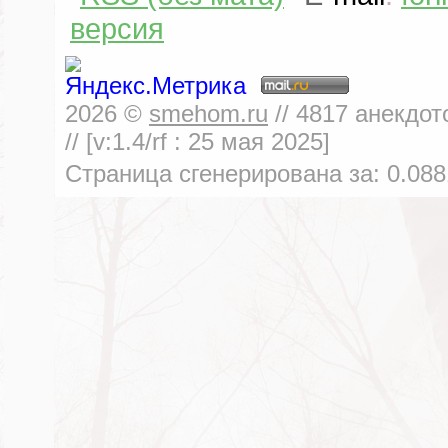
версия
2026
©
smehom.ru
//
4817
анекдот
// [v:1.4/rf :
25 мая 2025
]
Страница сгенерирована за:
0.088