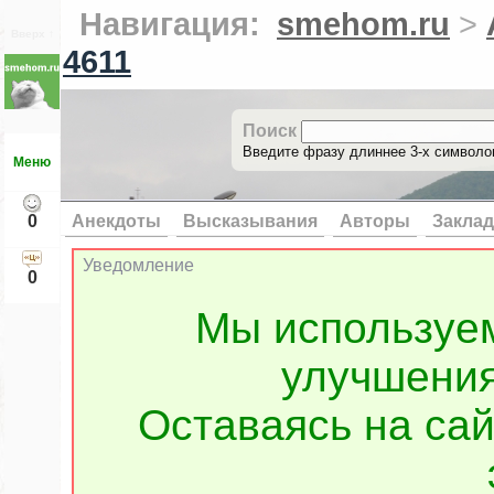
Навигация:
smehom.ru
>
Вверх ↑
4611
Поиск
Введите фразу длиннее 3-х символов
Меню
0
Анекдоты
Высказывания
Авторы
Заклад
Уведомление
0
Мы используе
улучшения
Оставаясь на сай