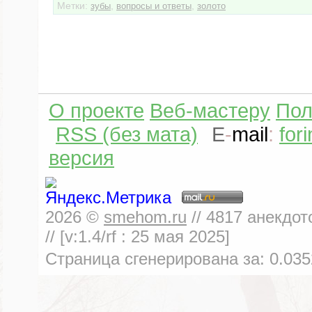
Метки:
,
,
зубы
вопросы и ответы
золото
О проекте
Веб-мастеру
Пол
RSS (без мата)
E
-
mail
:
for
версия
2026
©
smehom.ru
//
4817
анекдот
// [v:1.4/rf :
25 мая 2025
]
Страница сгенерирована за:
0.035