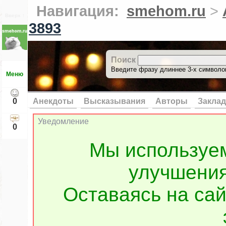
Навигация:
smehom.ru
>
Вверх ↑
3893
Поиск
Введите фразу длиннее 3-х символов
Меню
0
Анекдоты
Высказывания
Авторы
Заклад
Уведомление
0
Мы используе
улучшения
Оставаясь на сай