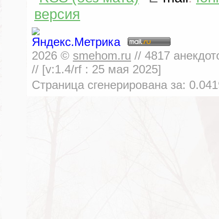
версия
2026
©
smehom.ru
//
4817
анекдот
// [v:1.4/rf :
25 мая 2025
]
Страница сгенерирована за:
0.041