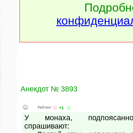
Подроб
конфиденциал
Анекдот № 3893
Рейтинг:
+1
У монаха, подпоясанно
спрашивают: