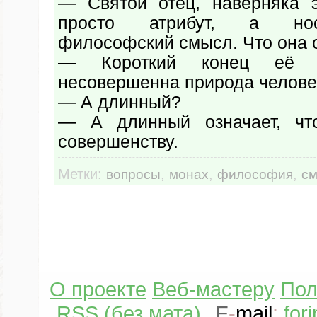
— Святой отец, наверняка 
просто атрибут, а нос
философский смысл. Что она 
— Короткий конец её о
несовершенна природа челове
— А длинный?
— А длинный означает, чт
совершенству.
Метки:
,
,
,
вопросы
монах
философия
с
О проекте
Веб-мастеру
Пол
RSS (без мата)
E
-
mail
:
for