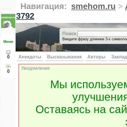
Навигация:
smehom.ru
>
Вверх ↑
3792
Поиск
Введите фразу длиннее 3-х символов
Меню
0
Анекдоты
Высказывания
Авторы
Заклад
Уведомление
0
Мы используе
улучшения
Оставаясь на сай