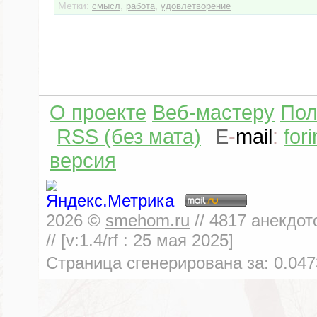
Метки:
,
,
смысл
работа
удовлетворение
О проекте
Веб-мастеру
Пол
RSS (без мата)
E
-
mail
:
for
версия
2026
©
smehom.ru
//
4817
анекдот
// [v:1.4/rf :
25 мая 2025
]
Страница сгенерирована за:
0.047