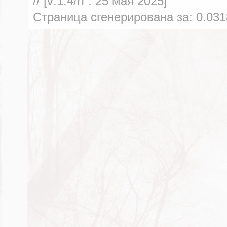
// [v:1.4/rf :
25 мая 2025
]
Страница сгенерирована за:
0.031