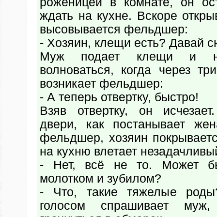
роженицей в комнате, он о
ждать на кухне. Вскоре откры
высовывается фельдшер:
- Хозяин, клещи есть? Давай с
Муж подает клещи и на
волноваться, когда через тр
возникает фельдшер:
- А теперь отвертку, быстро!
Взяв отвертку, он исчезае
двери, как постанывает же
фельдшер, хозяин покрываетс
на кухню влетает незадачливы
- Нет, всё не то. Может б
молотком и зубилом?
- Что, такие тяжелые род
голосом спрашивает муж,