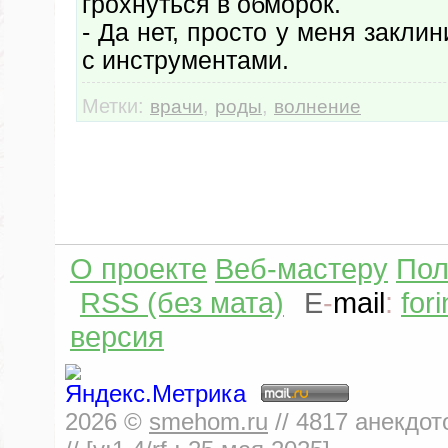
грохнуться в обморок.
- Да нет, просто у меня закли
с инструментами.
Метки:
,
,
врачи
роды
волнение
О проекте
Веб-мастеру
Пол
RSS (без мата)
E
-
mail
:
for
версия
2026
©
smehom.ru
//
4817
анекдот