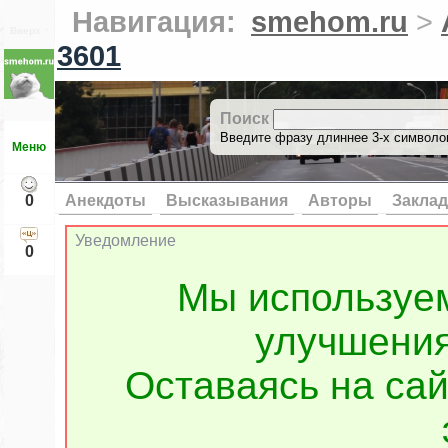
Навигация:
smehom.ru
>
Вверх ↑
3601
Поиск
Введите фразу длиннее 3-х символов
Меню
0
Анекдоты
Высказывания
Авторы
Заклад
Уведомление
0
Мы используе
улучшения
Оставаясь на сай