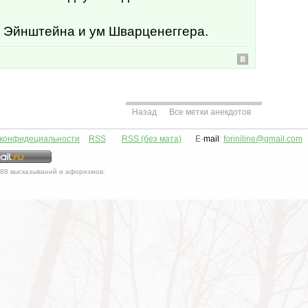
о Эйнштейна и ум Шварценеггера.
Назад
Все метки анекдотов
 конфидециальности
RSS
RSS (без мата)
E
-
mail
:
foriniline@gmail.com
88
высказываний и афоризмов.