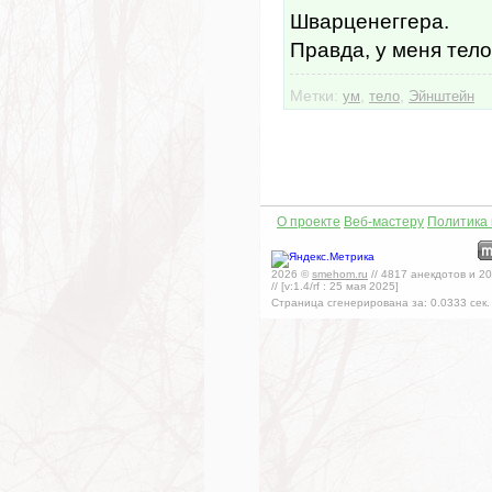
Шварценеггера.
Правда, у меня тел
Метки:
,
,
ум
тело
Эйнштейн
О проекте
Веб-мастеру
Политика
2026
©
smehom.ru
//
4817
анекдотов и
20
// [v:1.4/rf :
25 мая 2025
]
Страница сгенерирована за:
0.0333
сек.