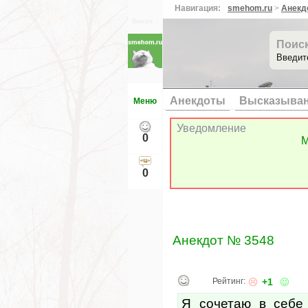
Навигация:
smehom.ru
>
Анекд
Вверх ↑
Поис
Введит
Анекдоты
Высказыва
Меню
Уведомление
0
М
0
Анекдот № 3548
Рейтинг:
+1
Я сочетаю в себе