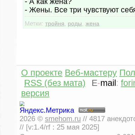
- А как жена?
- Жены. Все три чувствуют себ
Метки:
,
,
тройня
роды
жена
О проекте
Веб-мастеру
Пол
RSS (без мата)
E
-
mail
:
for
версия
2026
©
smehom.ru
//
4817
анекдот
// [v:1.4/rf :
25 мая 2025
]