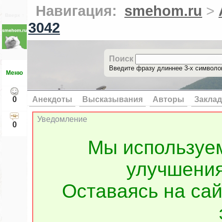
Навигация:
smehom.ru
>
Вверх ↑
3042
Поиск
Введите фразу длиннее 3-х символов
Меню
0
Анекдоты
Высказывания
Авторы
Заклад
Уведомление
0
Мы используе
улучшения
Оставаясь на сай