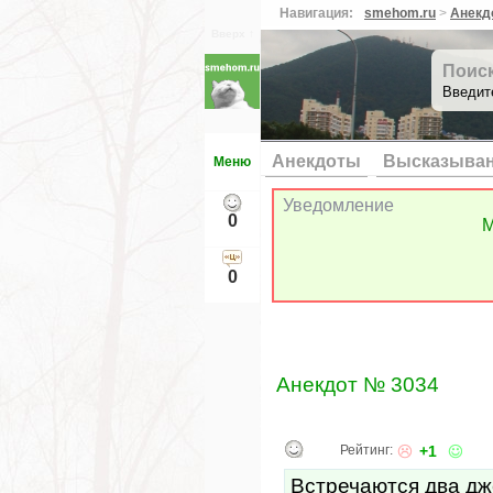
Навигация:
smehom.ru
>
Анекд
Вверх ↑
Поис
Введит
Анекдоты
Высказыва
Меню
Уведомление
0
М
0
Анекдот № 3034
Рейтинг:
+1
Встречаются два дж