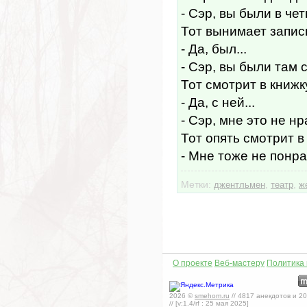
- Сэр, вы были в че
Тот вынимает записн
- Да, был...
- Сэр, вы были там 
Тот смотрит в книжк
- Да, с ней...
- Сэр, мне это не нр
Тот опять смотрит в
- Мне тоже не понр
Метки:
,
,
джентльмен
театр
ж
О проекте
Веб-мастеру
Политика
2026
©
smehom.ru
//
4817
анекдотов и
20
// [v:1.4/rf :
25 мая 2025
]