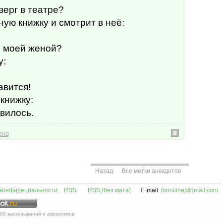
тверг в театре?
ую книжку и смотрит в неё:
с моей женой?
у:
авится!
 книжку:
авилось.
ена
Назад
Все метки анекдотов
 конфидециальности
RSS
RSS (без мата)
E
-
mail
:
foriniline@gmail.com
88
высказываний и афоризмов.