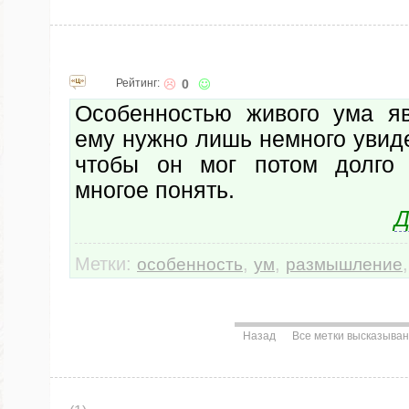
Рейтинг:
0
Особенностью живого ума яв
ему нужно лишь немного увид
чтобы он мог потом долго
многое понять.
Д
Метки:
,
,
особенность
ум
размышление
Назад
Все метки высказыва