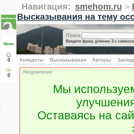
Навигация:
smehom.ru
>
Вверх ↑
Высказывания на тему ос
Поиск
Введите фразу длиннее 3-х символов
Меню
0
Анекдоты
Высказывания
Авторы
Заклад
Уведомление
0
Мы используе
улучшения
Оставаясь на сай