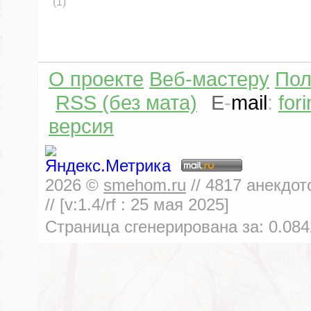
(1)
О проекте
Веб-мастеру
Пол
RSS (без мата)
E
-
mail
:
for
версия
2026
©
smehom.ru
//
4817
анекдот
// [v:1.4/rf :
25 мая 2025
]
Страница сгенерирована за:
0.084