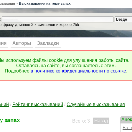
жизн
зывания
>
Высказывания на тему запах
забл
забл
к
забо
забо
е фразу длиннее 3-х символов и короче 255.
забы
заве
зави
ния
Авторы
Закладки
зави
заво
заво
ы используем файлы cookie для улучшения работы сайта.
завт
Оставаясь на сайте, вы соглашаетесь с этим.
заго
Подробнее
в политике конфиденциальности по ссылке
.
зада
зада
зада
заду
заим
закл
аний
/
Рейтинг высказываний
/
Случайные высказывания
зако
зако
му
запах
Анек
заме
Назад
Всего: 3
заме
На 
замо