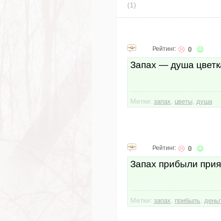
(1)
Рейтинг:
0
Запах — душа цветк
Метки:
,
,
запах
цветы
душа
Рейтинг:
0
Запах прибыли прият
Метки:
,
,
запах
прибыль
день