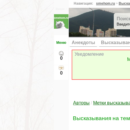
Навигация:
smehom.ru
>
Выска
Вверх ↑
Поис
Введит
Анекдоты
Высказыва
Меню
Уведомление
0
М
0
Авторы
/
Метки высказыв
Высказывания на те