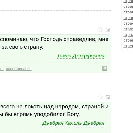
стра
стра
стра
стра
стра
стра
стра
вспоминаю, что Господь справедлив, мне
стре
 за свою страну.
стре
стре
Томас Джефферсон
стро
стыд
,
суд
ть
воспоминания
судь
суев
сует
сужд
сума
сума
всего на локоть над народом, страной и
супр
ы бы впрямь уподобился Богу.
суть
суф
Джебран Халиль Джебран
суш
суще