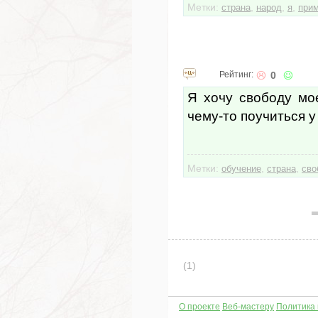
Метки:
,
,
,
страна
народ
я
при
Рейтинг:
0
Я хочу свободу мо
чему-то поучиться 
Метки:
,
,
обучение
страна
сво
(1)
О проекте
Веб-мастеру
Политика