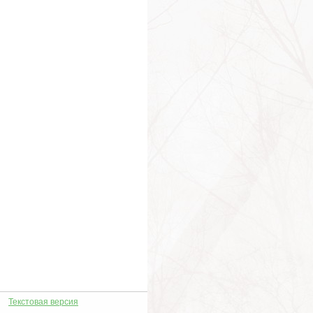
ство
ствование
ость
ства
ство
арий
ите
тливый случай
тье
вья
ы
нт
нты
муд
ц
дость
дость
ение
ец
чество
Текстовая версия
ота