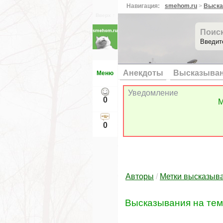
Навигация:
smehom.ru
>
Выска
Вверх ↑
Поис
Введит
Анекдоты
Высказыва
Меню
Уведомление
0
М
0
Авторы
/
Метки высказыв
Высказывания на те