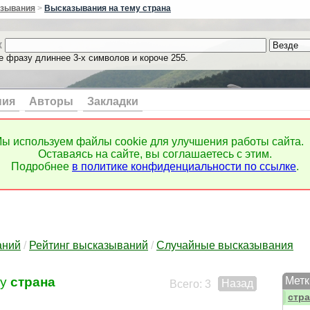
сред
зывания
>
Высказывания на тему страна
сред
срок
к
ссор
е фразу длиннее 3-х символов и короче 255.
ссыл
стан
стар
стар
ния
Авторы
Закладки
стар
стар
стар
ы используем файлы cookie для улучшения работы сайта.
стек
Оставаясь на сайте, вы соглашаетесь с этим.
стен
Подробнее
в политике конфиденциальности по ссылке
.
стим
стим
стим
стих
стои
стол
аний
/
Рейтинг высказываний
/
Случайные высказывания
стор
стра
му
страна
Метк
Назад
стра
Всего: 3
стра