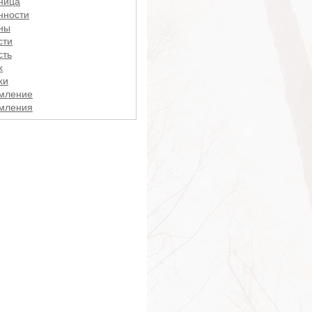
ница
нности
ны
сти
сть
х
хи
мление
мления
сс
гость
ба
ерия
а
ения
сбродство
сшествие
уги
ий
а
ства