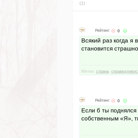
(1)
Рейтинг:
0
Всякий раз когда я 
становится страшно
Метки:
,
страна
справедливос
Рейтинг:
0
Если б ты поднялся 
собственным «Я», т