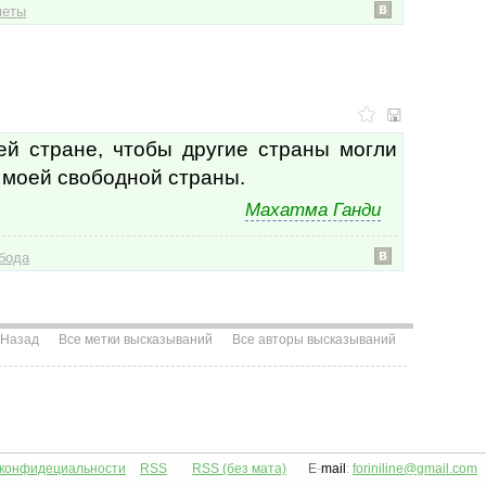
меты
суще
суще
сущн
сход
сход
сцен
счас
ей стране, чтобы другие страны могли
счас
у моей свободной страны.
счас
счёт
Махатма Ганди
сын
сыно
бода
тайн
тала
тала
Тал
Назад
Все метки высказываний
Все авторы высказываний
тане
твер
твёр
твор
твор
твор
тело
 конфидециальности
RSS
RSS (без мата)
E
-
mail
:
foriniline@gmail.com
темн