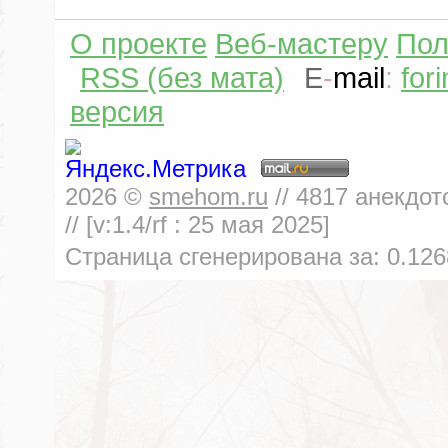
О проекте
Веб-мастеру
Пол
RSS (без мата)
E
-
mail
:
for
версия
2026
©
smehom.ru
//
4817
анекдот
// [v:1.4/rf :
25 мая 2025
]
Страница сгенерирована за:
0.126