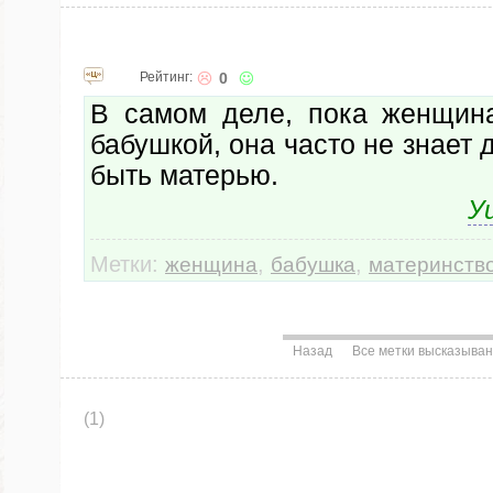
Рейтинг:
0
В самом деле, пока женщин
бабушкой, она часто не знает 
быть матерью.
У
Метки:
,
,
женщина
бабушка
материнств
Назад
Все метки высказыва
(1)