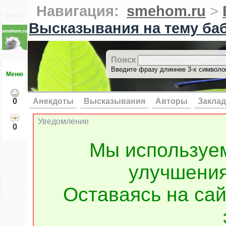
Навигация:
smehom.ru
>
Вверх ↑
Высказывания на тему ба
Поиск
Введите фразу длиннее 3-х символов
Меню
0
Анекдоты
Высказывания
Авторы
Заклад
Уведомление
0
Мы используе
улучшения
Оставаясь на сай