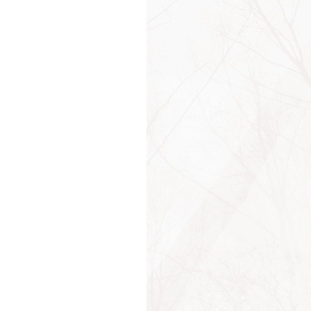
шина
лье
а
и
р
ость
и
ь
мность
моотношения
яд
яды
слые
нье
елец
ение
ть
ения
ние
лённость