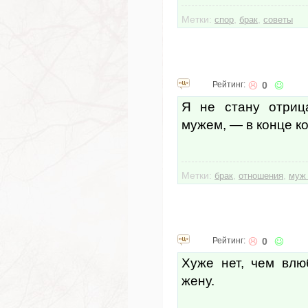
Метки:
,
,
спор
брак
советы
Рейтинг:
0
Я не стану отриц
мужем, — в конце к
Метки:
,
,
брак
отношения
муж 
Рейтинг:
0
Хуже нет, чем влю
жену.