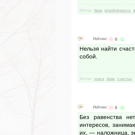
Метки:
,
,
брак
влюблённость
Рейтинг:
0
Нельзя найти счаст
собой.
Метки:
,
,
поиск
брак
счастье
Рейтинг:
0
Без равенства не
интересов, занима
их, — наложница, эк