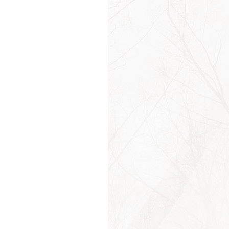
енная
ечи
чество
ан
еркинд
а
ор
да
грыш
олнение
ажение
ажения
меивание
комерие
д
ты
альность
й
и
й
йство