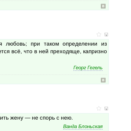
вопр
вопр
вопр
восп
восп
восп
восп
восс
я любовь; при таком определении из
вост
тся всё, что в ней преходяще, капризно
вос
впер
впеч
Георг Гегель
впеч
враг
враг
врат
врач
врач
вред
вре
вре
ить жену — не спорь с нею.
всад
все
Ванда Блоньская
всег