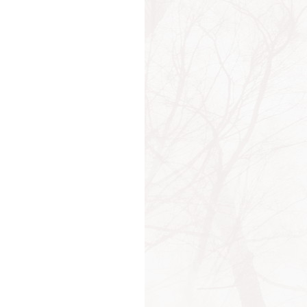
ательство
ность
мание
емя
уждение
рат
вышение
ействие
ержание
ух
ожности
ожность
аграждение
аст
а
ка
и
ражение
ушевление
ужение