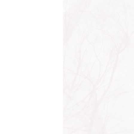
астика
тезы
ное
а
а
ина
ец
ости
ость
ый
ва
д
с
ость
ыня
зонт
зонты
да
один