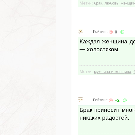
Метки:
,
,
брак
любовь
женщи
Рейтинг:
0
Каждая женщина до
— холостяком.
Метки:
,
мужчина и женщина
Рейтинг:
+2
Брак приносит мног
никаких радостей.