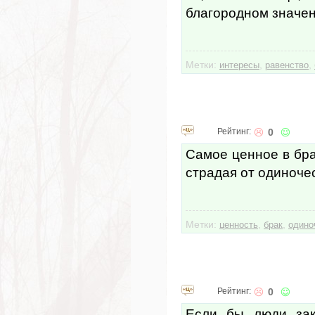
благородном значен
Метки:
,
,
интересы
равенство
Рейтинг:
0
Самое ценное в бра
страдая от одиноче
Метки:
,
,
ценность
брак
одино
Рейтинг:
0
Если бы люди зак