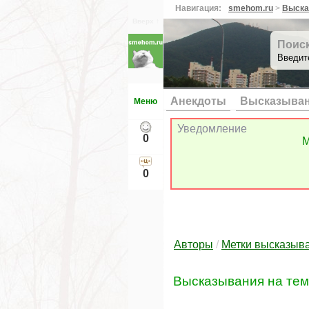
Навигация:
smehom.ru
>
Выска
Вверх ↑
Поис
Введит
Анекдоты
Высказыва
Меню
Уведомление
0
М
0
Авторы
/
Метки высказыв
Высказывания на те