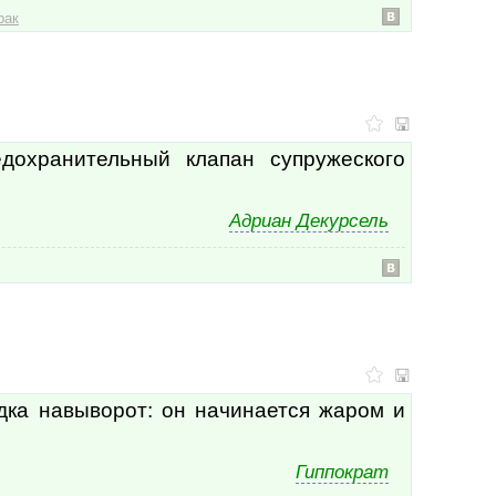
вмеш
рак
внеш
вни
вовр
вода
возб
возв
дохранительный клапан супружеского
воз
возд
возд
Адриан Декурсель
возд
возм
возм
возн
возр
воин
войн
войс
волк
дка навыворот: он начинается жаром и
воля
вооб
воод
Гиппократ
воор