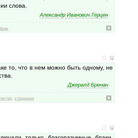
гост
ии слова.
гост
Александр Иванович Герцен
госу
госу
гото
брак
грам
гран
гран
граф
грех
грех
ке то, что в нем можно быть одному, не
гром
груб
ства.
груз
Джералд Бренан
гряз
гума
давл
,
чество
страдания
дань
дар
двер
двер
движ
движ
лючали только благоразумные браки,
деву