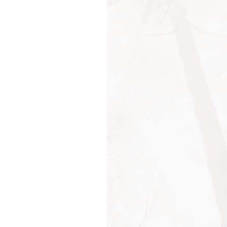
и
ь
дарства
дарство
вность
ота
и
ицы
ик
и
ость
ь
нность
ение
и
ь
ение
ения
шки