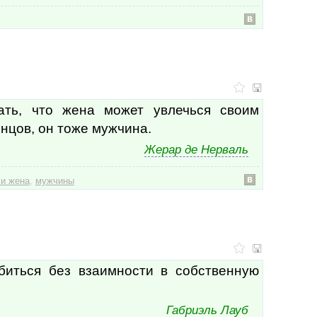
Всел
всё
встр
втор
вулк
вунд
вчер
вы
ать, что жена может увлечься своим
выб
онцов, он тоже мужчина.
выго
выи
Жерар де Нерваль
вып
выр
,
и жена
мужчины
выр
выс
высо
выхо
газе
гени
гени
биться без взаимности в собственную
геро
геро
геро
Габриэль Лауб