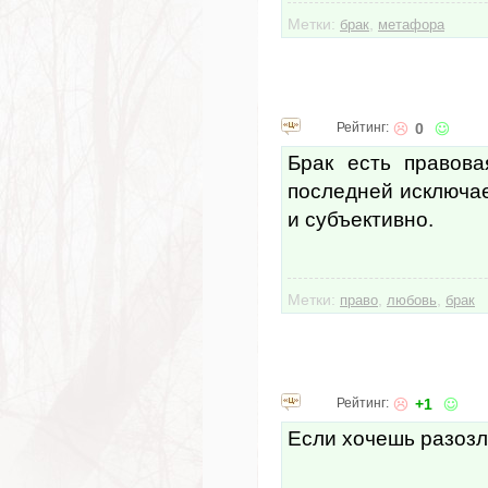
Метки:
,
брак
метафора
Рейтинг:
0
Брак есть правова
последней исключае
и субъективно.
Метки:
,
,
право
любовь
брак
Рейтинг:
+1
Если хочешь разозл