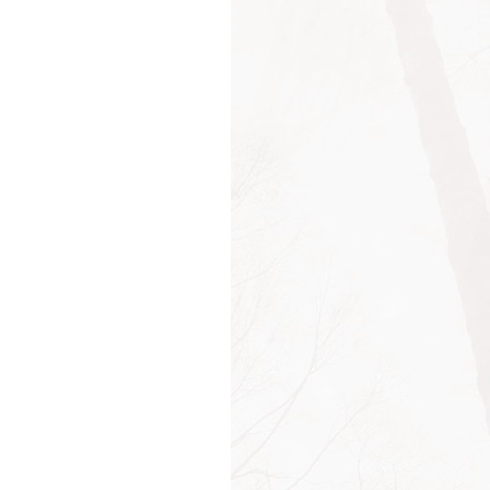
ос
осы
осы и ответы
итание
итатель
оминания
риятие
тание
орг
хищение
ед
атление
атления
и
а
и
мена
мя
ник
да