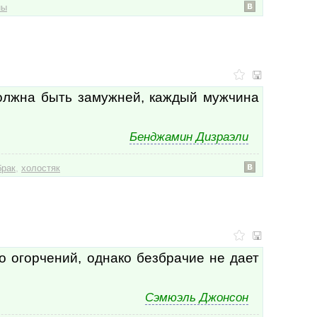
вер
ны
весе
весн
вест
вете
вечн
вещ
лжна быть замужней, каждый мужчина
вещ
взаи
взаи
Бенджамин Дизраэли
взгл
взгл
взор
,
брак
холостяк
взро
вид
виде
вина
вкус
влад
о огорчений, однако безбрачие не дает
влад
влас
влеч
Сэмюэль Джонсон
влия
влюб