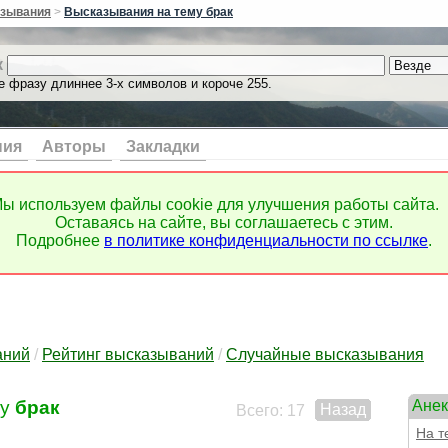
благ
зывания
>
Высказывания на тему брак
благ
благ
к
благ
благ
е фразу длиннее 3-х символов и короче 255.
благ
благ
благ
ния
Авторы
Закладки
благ
блаж
блес
ы используем файлы cookie для улучшения работы сайта.
близ
Оставаясь на сайте, вы соглашаетесь с этим.
Бог
Подробнее
в политике конфиденциальности по ссылке
.
бога
бога
боги
бой
боле
боле
аний
/
Рейтинг высказываний
/
Случайные высказывания
боль
боль
му
брак
Анек
боль
Назад
Всего: 17
бол
На 
бол