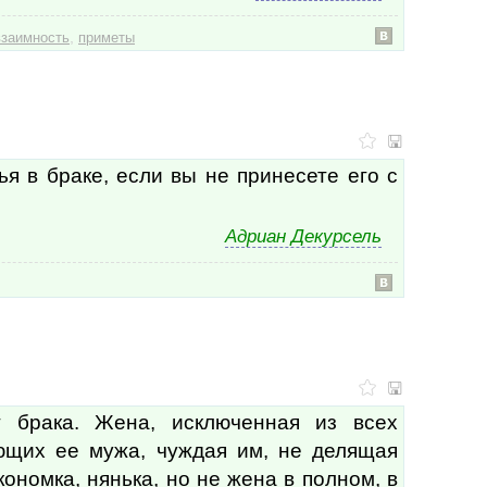
гимн
гимн
,
взаимность
приметы
гипо
глав
глаз
глин
глуб
глуп
глуп
ья в браке, если вы не принесете его с
глуп
глуп
гнев
Адриан Декурсель
года
голо
голо
голо
гора
горд
горд
горе
гори
т брака. Жена, исключенная из всех
гори
ющих ее мужа, чуждая им, не делящая
горо
ономка, нянька, но не жена в полном, в
госп