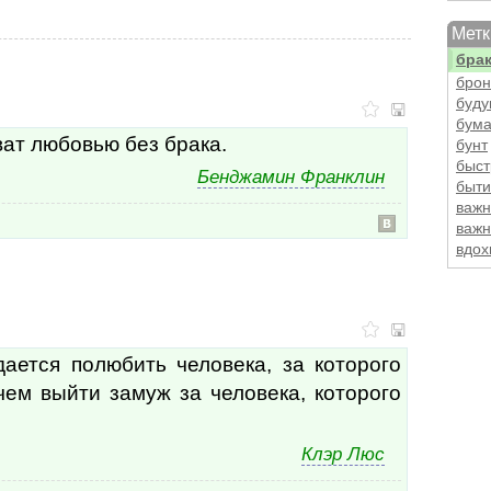
боль
Метк
борь
бра
брон
буд
бума
ват любовью без брака.
бунт
быст
Бенджамин Франклин
быти
важн
важн
вдох
вежл
век
вели
вели
вели
ется полюбить человека, за которого
вели
ем выйти замуж за человека, которого
вера
вере
верн
Клэр Люс
веро
верх