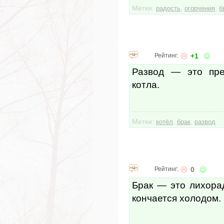
Метки:
,
,
радость
огорчения
б
Рейтинг:
+1
Развод — это пре
котла.
Метки:
,
,
котёл
брак
развод
Рейтинг:
0
Брак — это лихора
кончается холодом.