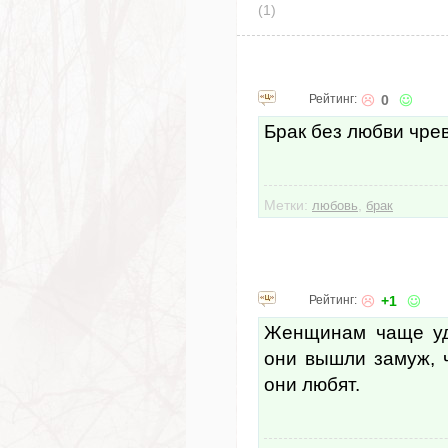
(1)
Рейтинг:
0
Брак без любви чре
Метки:
,
любовь
брак
Рейтинг:
+1
Женщинам чаще уда
они вышли замуж, ч
они любят.