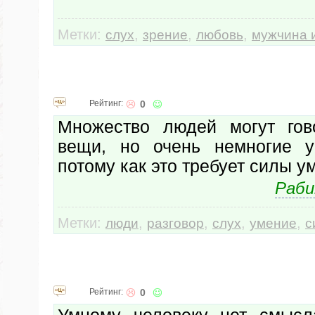
Метки:
,
,
,
слух
зрение
любовь
мужчина 
Рейтинг:
0
Множество людей могут гов
вещи, но очень немногие у
потому как это требует силы у
Раби
Метки:
,
,
,
,
люди
разговор
слух
умение
с
Рейтинг:
0