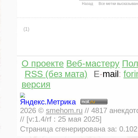
Назад
Все метки высказыва
(1)
О проекте
Веб-мастеру
Пол
RSS (без мата)
E
-
mail
:
for
версия
2026
©
smehom.ru
//
4817
анекдот
// [v:1.4/rf :
25 мая 2025
]
Страница сгенерирована за:
0.102