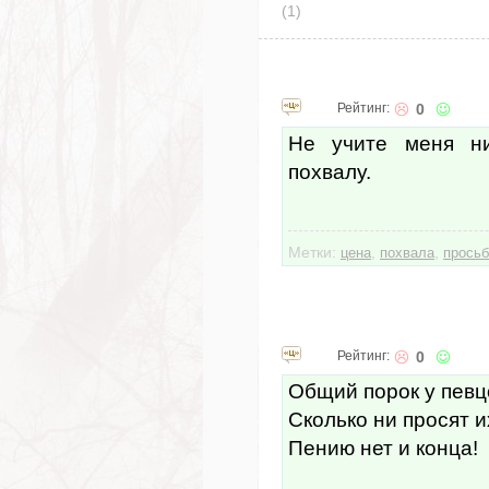
(1)
Рейтинг:
0
Не учите меня ни
похвалу.
Метки:
,
,
цена
похвала
прось
Рейтинг:
0
Общий порок у певцо
Сколько ни просят их
Пению нет и конца!