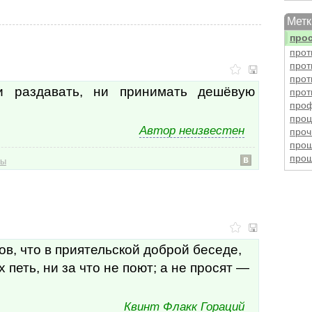
прос
Метк
прос
про
прот
прот
прот
 раздавать, ни принимать дешёвую
прот
про
проц
Автор неизвестен
проч
про
про
бы
прут
пря
псев
псих
птиц
пуль
в, что в приятельской доброй беседе,
пуст
пуст
 петь, ни за что не поют; а не просят —
путе
путе
путь
Квинт Флакк Гораций