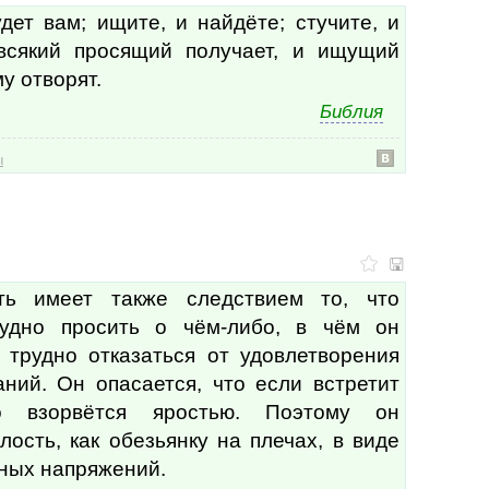
разм
дет вам; ищите, и найдёте; стучите, и
разм
всякий просящий получает, и ищущий
раз
у отворят.
раз
разн
Библия
разо
разо
ы
разр
раз
разр
разр
разу
рай
рамк
ть имеет также следствием то, что
рана
рудно просить о чём-либо, в чём он
ран
раск
 трудно отказаться от удовлетворения
раск
ний. Он опасается, что если встретит
расп
то взорвётся яростью. Поэтому он
расп
расс
лость, как обезьянку на плечах, в виде
расс
ных напряжений.
расс