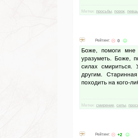
Метки:
,
,
просьбы
порок
певц
Рейтинг:
0
Боже, помоги мне
уразуметь. Боже, п
силах смириться. 
другим. Старинна
походить на кого-ли
Метки:
,
,
смирение
силы
прос
Рейтинг:
+2