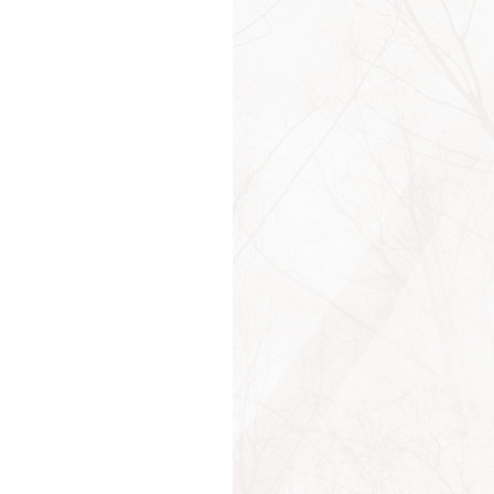
ться
ы
та
тники
ты
чий
тво
нство
нодушие
сть
ег
итие
лечение
лечения
од
овор
оворы
еление
оры
ражение
умия
ичия
ука