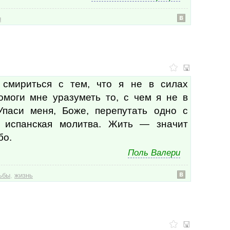
пыта
пьес
ы
раб
рабо
рабо
рабо
рабо
рабс
раве
 смириться с тем, что я не в силах
рав
омоги мне уразуметь то, с чем я не в
радо
Упаси меня, Боже, перепутать одно с
разб
разв
я испанская молитва. Жить — значит
разв
бо.
разв
разв
Поль Валери
разг
разг
,
ьбы
жизнь
разд
разд
разд
разд
разл
разл