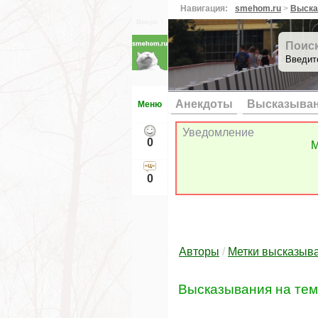
Навигация:
smehom.ru
>
Выска
Вверх ↑
Поис
Введит
Анекдоты
Высказыва
Меню
Уведомление
0
М
0
Авторы
/
Метки высказыв
Высказывания на те