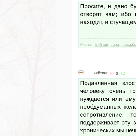
Просите, и дано бу
отворят вам; ибо 
находит, и стучащем
Метки:
,
,
Библия
вера
просьб
Рейтинг:
0
Подавленная злос
человеку очень т
нуждается или ему
необдуманных жела
сопротивление, 
поддерживает эту з
хронических мышеч