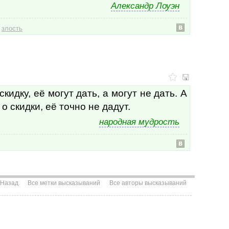
расс
Александр Лоуэн
расс
расс
,
злость
расс
раст
раст
расх
расч
реак
реал
кидку, её могут дать, а могут не дать. А
реал
о скидки, её точно не дадут.
ребе
ребё
народная мудрость
ревн
рев
редк
резу
резу
рели
Назад
Все метки высказываний
Все авторы высказываний
рем
репу
рест
ресу
ресу