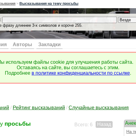
прод
зывания
>
Высказывания на тему просьбы
прод
прод
к
прое
прое
е фразу длиннее 3-х символов и короче 255.
про
прои
прои
ния
Авторы
Закладки
прои
про
прои
ы используем файлы cookie для улучшения работы сайта.
прок
Оставаясь на сайте, вы соглашаетесь с этим.
прок
Подробнее
в политике конфиденциальности по ссылке
.
прон
проп
проп
прор
прор
прос
аний
/
Рейтинг высказываний
/
Случайные высказывания
прос
про
му
просьбы
Анек
про
Назад
Всего: 6
прос
На 
прос