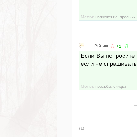
Метки:
,
напряжение
просьбы
Рейтинг:
+1
Если Вы попросите с
если не спрашивать 
Метки:
,
просьбы
скидки
(1)