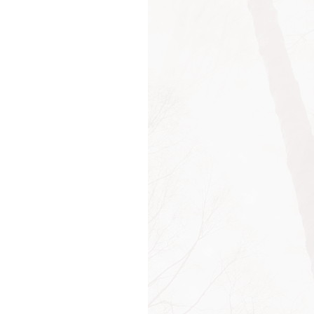
тройства
удок
уждени
уждения
ение
очительство
оды
ёт
ции
изация
ьность
нок
нок
ость
олюция
ость
льтат
льтаты
гия
есло
тация
оран
рс
рсы