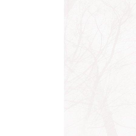
ах
ен
мышление
мышления
ица
рение
чарование
аботка
решение
ушение
ушения
м
и
ы
аяние
аянье
оложение
ри
казы
лабление
тование