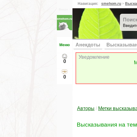
Навигация:
smehom.ru
>
Выска
Вверх ↑
Поис
Введит
Анекдоты
Высказыва
Меню
Уведомление
0
М
0
Авторы
/
Метки высказыв
Высказывания на те