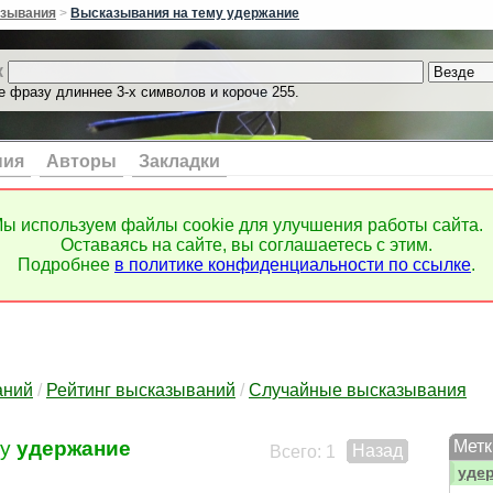
три
зывания
>
Высказывания на тему удержание
троп
труд
к
труд
е фразу длиннее 3-х символов и короче 255.
труд
трус
трус
тупи
ния
Авторы
Закладки
тупо
тщес
тьма
ы используем файлы cookie для улучшения работы сайта.
тюр
Оставаясь на сайте, вы соглашаетесь с этим.
тяже
Подробнее
в политике конфиденциальности по ссылке
.
убед
убеж
убеж
уваж
увер
увол
аний
/
Рейтинг высказываний
/
Случайные высказывания
угро
удар
му
удержание
Метк
Назад
удач
Всего: 1
уде