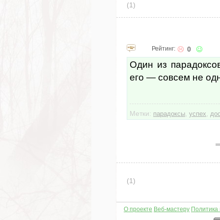
(1)
Рейтинг:
0
Один из парадоксов
его — совсем не одн
Метки:
,
,
парадоксы
успех
до
(1)
О проекте
Веб-мастеру
Политика