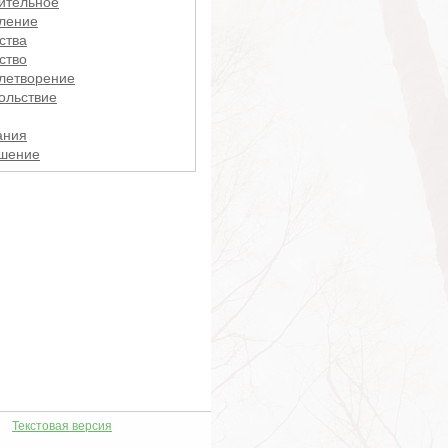
ительное
ление
ства
ство
летворение
ольствие
ания
шение
шения
ощение
ки
ка
ние
ния
енность
тность
сел
ерсальность
тожение
ние
ство
Текстовая версия
вление