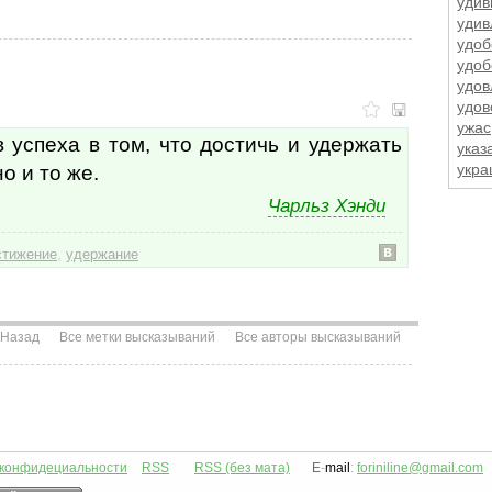
удив
удив
удоб
удоб
удов
удов
ужас
 успеха в том, что достичь и удержать
указ
о и то же.
укра
укра
Чарльз Хэнди
укр
улов
,
улыб
стижение
удержание
ум
уме
уме
умер
Назад
Все метки высказываний
Все авторы высказываний
умес
умы
унив
унич
уны
упор
 конфидециальности
RSS
RSS (без мата)
E
-
mail
:
foriniline@gmail.com
упра