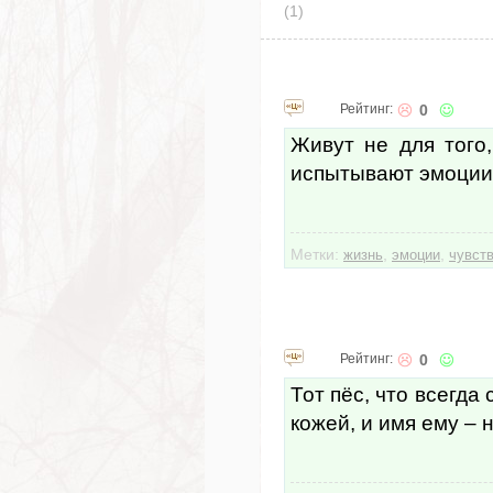
(1)
Рейтинг:
0
Живут не для того
испытывают эмоции
Метки:
,
,
жизнь
эмоции
чувст
Рейтинг:
0
Тот пёс, что всегда 
кожей, и имя ему – 