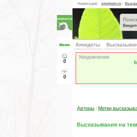
Навигация:
smehom.ru
>
Выска
Вверх ↑
Поис
Введит
Анекдоты
Высказыва
Меню
Уведомление
0
М
0
Авторы
/
Метки высказыв
Высказывания на те