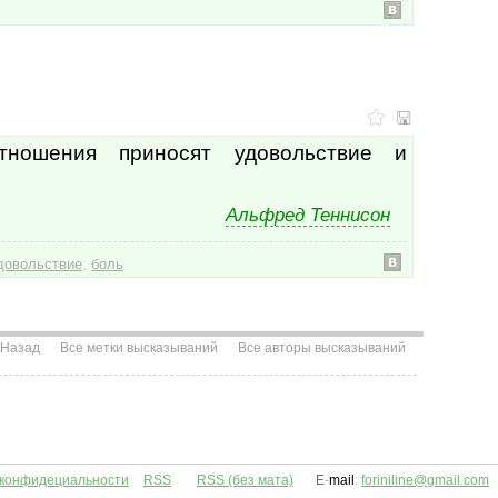
тношения приносят удовольствие и
Альфред Теннисон
,
довольствие
боль
Назад
Все метки высказываний
Все авторы высказываний
 конфидециальности
RSS
RSS (без мата)
E
-
mail
:
foriniline@gmail.com