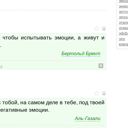
эмо
энер
энту
эпох
этап
этик
эффе
, чтобы испытывать эмоции, а живут и
эхо
.
юмо
юмо
Бертольд Брехт
юнос
юно
я
ва
явле
яд
язык
яма
ярко
ярлы
с тобой, на самом деле в тебе, под твоей
ярос
негативные эмоции.
ясно
ясно
Аль-Газали