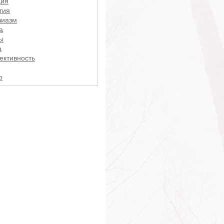
ция
гия
зиазм
а
ы
а
ктивность
р
рист
ть
ши
ние
сть
ки
ть
е
сть