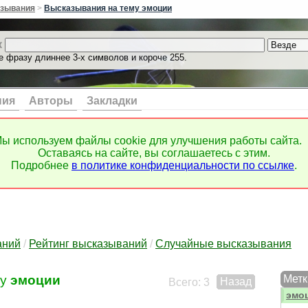
чувс
зывания
>
Высказывания на тему эмоции
чуде
чудо
к
чутк
е фразу длиннее 3-х символов и короче 255.
шаг
шало
шан
шах
ния
Авторы
Закладки
шир
шко
шукт
ы используем файлы cookie для улучшения работы сайта.
шутк
Оставаясь на сайте, вы соглашаетесь с этим.
шутк
Подробнее
в политике конфиденциальности по ссылке
.
щедр
эво
эго
эгои
эгои
экза
аний
/
Рейтинг высказываний
/
Случайные высказывания
эксп
эксп
му
эмоции
Метк
Назад
элег
Всего: 3
эмо