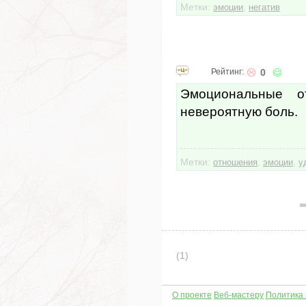
Метки:
,
эмоции
негатив
Рейтинг:
0
Эмоциональные о
невероятную боль.
Метки:
,
,
отношения
эмоции
у
(1)
О проекте
Веб-мастеру
Политика