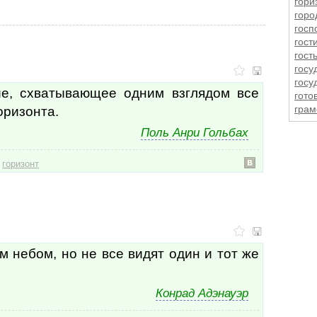
гори
горо
госп
гост
гост
госу
госу
е, схватывающее одним взглядом все
гото
оризонта.
грам
гран
Поль Анри Гольбах
гран
граф
,
грех
горизонт
грех
гром
груб
груз
гряз
гума
м небом, но не все видят один и тот же
давл
дань
дар
Конрад Адэнауэр
двер
двер