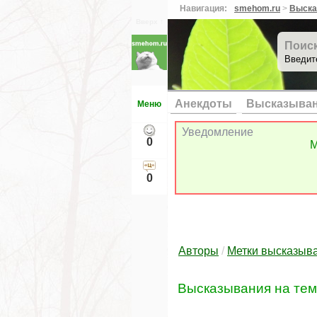
Навигация:
smehom.ru
>
Выска
Вверх ↑
Поис
Введит
Анекдоты
Высказыва
Меню
Уведомление
0
М
0
Авторы
/
Метки высказыв
Высказывания на те