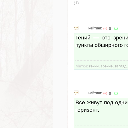
(1)
Рейтинг:
0
Гений — это зрени
пункты обширного г
Метки:
,
,
гений
зрение
взгляд
Рейтинг:
0
Все живут под одни
горизонт.