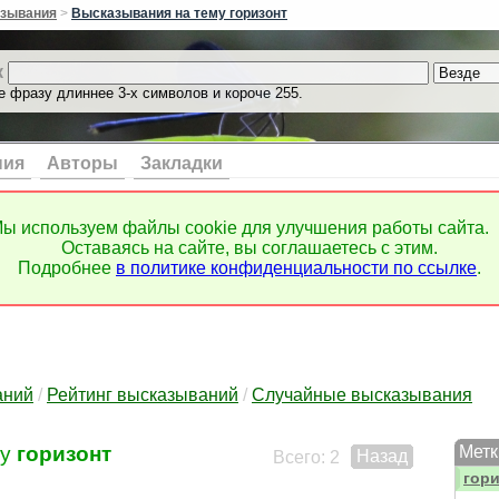
геро
зывания
>
Высказывания на тему горизонт
геро
гимн
к
гимн
е фразу длиннее 3-х символов и короче 255.
гипо
глав
глаз
глин
ния
Авторы
Закладки
глуб
глуп
глуп
ы используем файлы cookie для улучшения работы сайта.
глуп
Оставаясь на сайте, вы соглашаетесь с этим.
глуп
Подробнее
в политике конфиденциальности по ссылке
.
гнев
года
голо
голо
голо
гора
аний
/
Рейтинг высказываний
/
Случайные высказывания
горд
горд
му
горизонт
Метк
Назад
горе
Всего: 2
гори