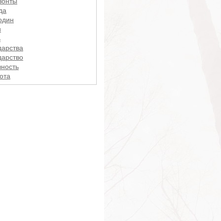
зонты
да
один
и
ь
дарства
дарство
вность
ота
и
ицы
ик
и
ость
ь
нность
ение
и
ь