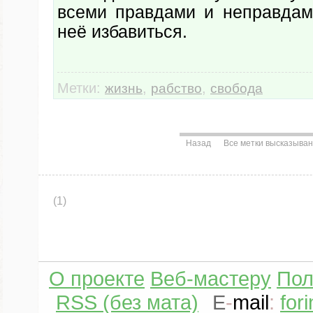
всеми правдами и неправдам
неё избавиться.
Метки:
,
,
жизнь
рабство
свобода
Назад
Все метки высказыва
(1)
О проекте
Веб-мастеру
Пол
RSS (без мата)
E
-
mail
:
for