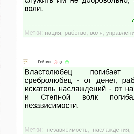
служить им не добровольно, 
воли.
Метки:
,
,
,
нация
рабство
воля
управлен
Рейтинг:
0
Властолюбец погибает
сребролюбец - от денег, раб
искатель наслаждений - от н
и Степной волк погиб
независимости.
Метки:
,
независимость
наслаждения