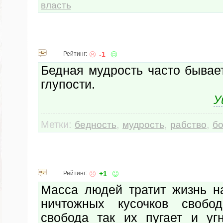
власть
Рейтинг:
-1
Бедная мудрость часто бывае
глупости.
У
Метки:
,
,
,
бедность
мудрость
рабство
бо
Рейтинг:
+1
Масса людей тратит жизнь н
ничтожных кусочков своб
свобода так их пугает и угн