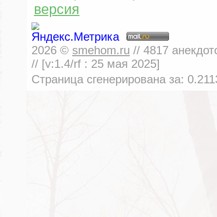
версия
2026
©
smehom.ru
//
4817
анекдот
// [v:1.4/rf :
25 мая 2025
]
Страница сгенерирована за:
0.211