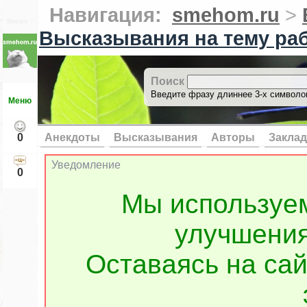
Навигация:
smehom.ru
>
Вверх ↑
Высказывания на тему ра
Поиск
Введите фразу длиннее 3-х символов
Меню
0
Анекдоты
Высказывания
Авторы
Заклад
Уведомление
0
Мы используе
улучшения
Оставаясь на сай