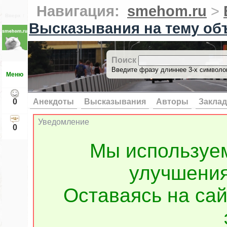
Навигация:
smehom.ru
>
Вверх ↑
Высказывания на тему об
Поиск
Введите фразу длиннее 3-х символов
Меню
0
Анекдоты
Высказывания
Авторы
Заклад
Уведомление
0
Мы используе
улучшения
Оставаясь на сай