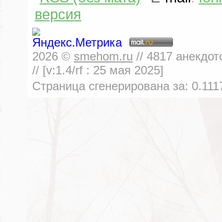
версия
2026
©
smehom.ru
//
4817
анекдот
// [v:1.4/rf :
25 мая 2025
]
Страница сгенерирована за:
0.111