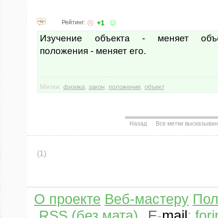
Рейтинг:
+1
Изучение объекта - меняет объе
положения - меняет его.
Метки:
,
,
,
физика
закон
положение
объект
Назад
Все метки высказыва
(1)
О проекте
Веб-мастеру
Пол
RSS (без мата)
E
-
mail
:
for