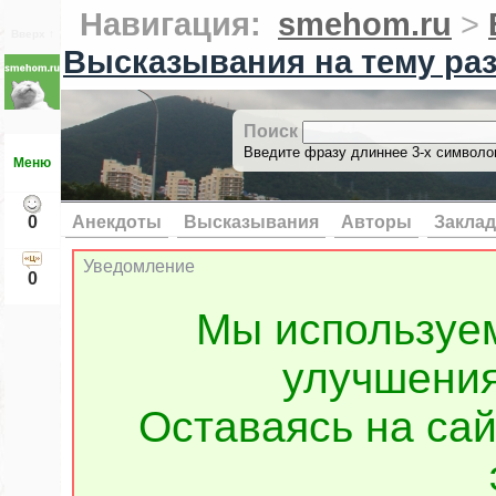
Навигация:
smehom.ru
>
Вверх ↑
Высказывания на тему ра
Поиск
Введите фразу длиннее 3-х символов
Меню
0
Анекдоты
Высказывания
Авторы
Заклад
Уведомление
0
Мы используе
улучшения
Оставаясь на сай