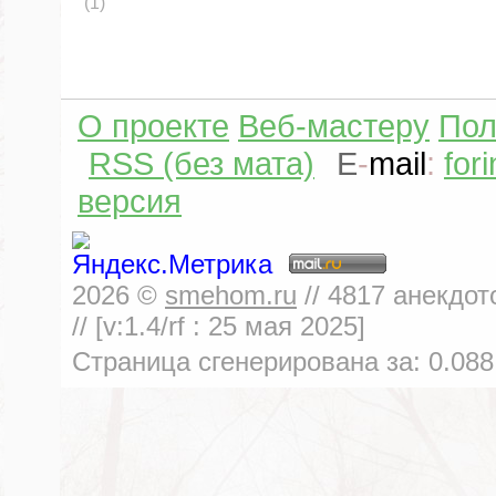
(1)
О проекте
Веб-мастеру
Пол
RSS (без мата)
E
-
mail
:
for
версия
2026
©
smehom.ru
//
4817
анекдот
// [v:1.4/rf :
25 мая 2025
]
Страница сгенерирована за:
0.088