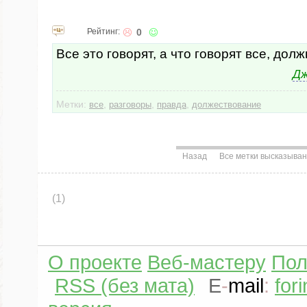
Рейтинг:
0
Все это говорят, а что говорят все, дол
Дж
Метки:
,
,
,
все
разговоры
правда
должествование
Назад
Все метки высказыва
(1)
О проекте
Веб-мастеру
Пол
RSS (без мата)
E
-
mail
:
for