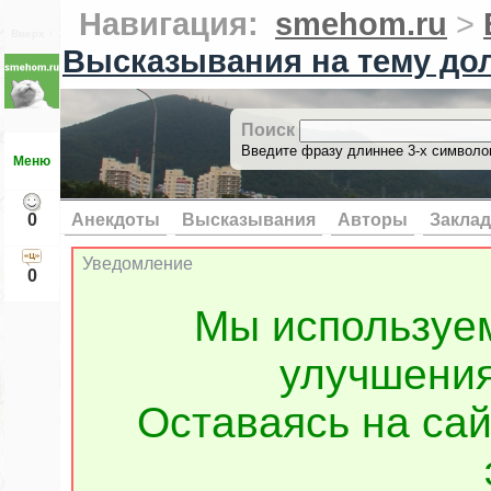
Навигация:
smehom.ru
>
Вверх ↑
Высказывания на тему до
Поиск
Введите фразу длиннее 3-х символов
Меню
0
Анекдоты
Высказывания
Авторы
Заклад
Уведомление
0
Мы используе
улучшения
Оставаясь на сай