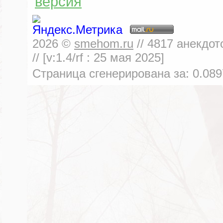
версия
2026
©
smehom.ru
//
4817
анекдот
// [v:1.4/rf :
25 мая 2025
]
Страница сгенерирована за:
0.089