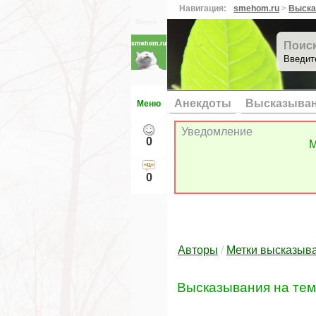
Навигация:
smehom.ru
>
Выска
Вверх ↑
Поис
Введит
Анекдоты
Высказыва
Меню
Уведомление
0
М
0
Авторы
/
Метки высказыв
Высказывания на те