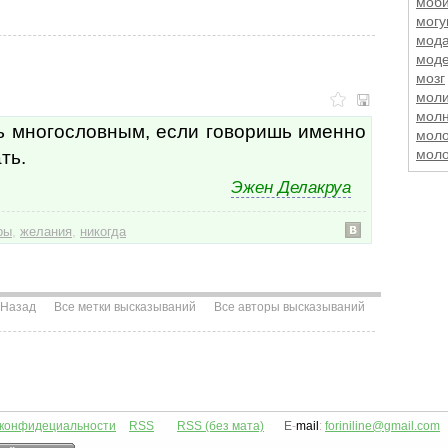
моби
могу
мод
мод
мозг
моли
мол
ь многословным, если говоришь именно
мол
ть.
моло
мол
Эжен Делакруа
мом
мом
,
,
мор
ры
желания
никогда
мор
мост
моти
мот
Назад
Все метки высказываний
Все авторы высказываний
мош
мощ
мрак
муд
муд
мудр
 конфидециальности
RSS
RSS (без мата)
E
-
mail
:
foriniline@gmail.com
муд