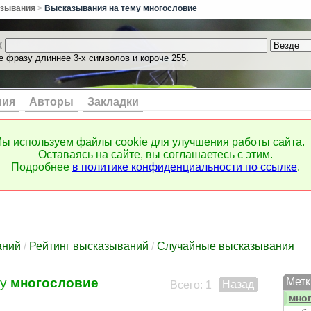
мел
зывания
>
Высказывания на тему многословие
мело
мен
к
мень
е фразу длиннее 3-х символов и короче 255.
мер
мер
мест
мест
ния
Авторы
Закладки
мет
мет
мето
ы используем файлы cookie для улучшения работы сайта.
мет
Оставаясь на сайте, вы соглашаетесь с этим.
мех
Подробнее
в политике конфиденциальности по ссылке
.
меч
мечт
меч
мил
мил
мир
аний
/
Рейтинг высказываний
/
Случайные высказывания
мне
мне
му
многословие
Метк
Назад
мног
Всего: 1
мно