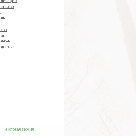
лизация
щество
а
ель
тва
ния
одёжь
дость
чание
ент
енты
аль
е
вация
ивы
енник
ность
рец
рецы
ость
Текстовая версия
рый