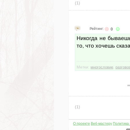
(1)
Рейтинг:
0
Никогда не бываеш
то, что хочешь сказа
Метки:
,
многословие
разгово
(1)
О проекте
Веб-мастеру
Политика