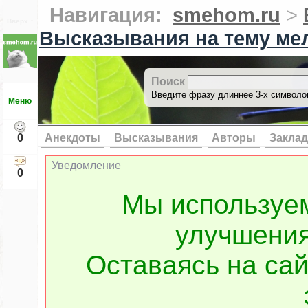
Навигация:
smehom.ru
>
Вверх ↑
Высказывания на тему ме
Поиск
Введите фразу длиннее 3-х символов
Меню
0
Анекдоты
Высказывания
Авторы
Заклад
Уведомление
0
Мы используе
улучшения
Оставаясь на сай