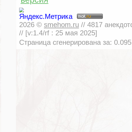
2026
©
smehom.ru
//
4817
анекдот
// [v:1.4/rf :
25 мая 2025
]
Страница сгенерирована за:
0.095