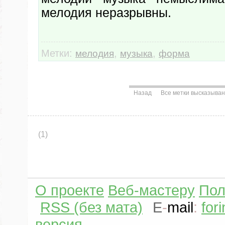
мелодия неразрывны.
Метки:
,
,
мелодия
музыка
форма
Назад
Все метки высказыва
(1)
О проекте
Веб-мастеру
Пол
RSS (без мата)
E
-
mail
:
for
версия