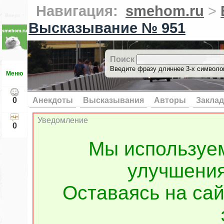
Навигация:
smehom.ru
>
Вверх ↑
Высказывание № 951
Поиск
Введите фразу длиннее 3-х символов
Меню
0
Анекдоты
Высказывания
Авторы
Заклад
Уведомление
0
Мы используе
улучшения
Оставаясь на сай