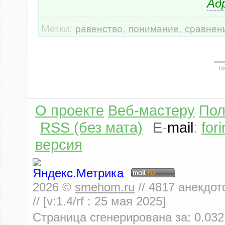
Ад
Метки:
,
,
равенство
понимание
сравнен
Н
О проекте
Веб-мастеру
Пол
RSS (без мата)
E
-
mail
:
for
версия
2026
©
smehom.ru
//
4817
анекдот
// [v:1.4/rf :
25 мая 2025
]
Страница сгенерирована за:
0.032