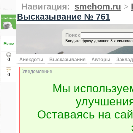
Навигация:
smehom.ru
>
Вверх ↑
Высказывание № 761
Поиск
Введите фразу длиннее 3-х символов
Меню
0
Анекдоты
Высказывания
Авторы
Заклад
Уведомление
0
Мы используе
улучшения
Оставаясь на сай