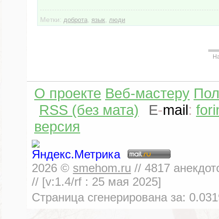
Метки:
,
,
доброта
язык
люди
Н
О проекте
Веб-мастеру
Пол
RSS (без мата)
E
-
mail
:
for
версия
2026
©
smehom.ru
//
4817
анекдот
// [v:1.4/rf :
25 мая 2025
]
Страница сгенерирована за:
0.031