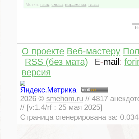
Метки:
,
,
,
язык
слова
выражение
глаза
Н
О проекте
Веб-мастеру
Пол
RSS (без мата)
E
-
mail
:
for
версия
2026
©
smehom.ru
//
4817
анекдот
// [v:1.4/rf :
25 мая 2025
]
Страница сгенерирована за:
0.034