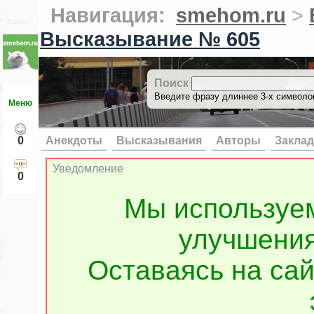
Навигация:
smehom.ru
>
Вверх ↑
Высказывание № 605
Поиск
Введите фразу длиннее 3-х символов
Меню
0
Анекдоты
Высказывания
Авторы
Заклад
Уведомление
0
Мы используе
улучшения
Оставаясь на сай