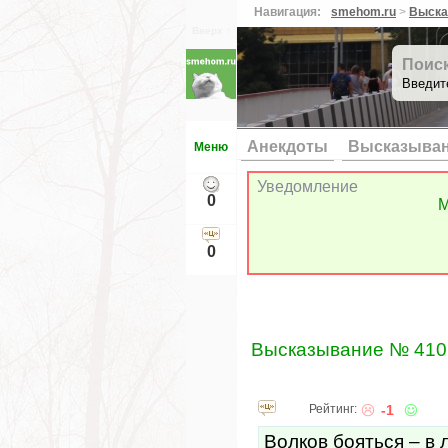
Навигация:
smehom.ru
>
Выска
Вверх ↑
Поис
Введит
Анекдоты
Высказыва
Меню
Уведомление
0
М
0
Высказывание № 410
Рейтинг:
-1
Волков бояться – в 