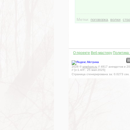
Метки:
,
,
поговорка
волки
стр
О проекте
Веб-мастеру
Политика
2026
©
smehom.ru
//
4817
анекдотов и
20
// [v:1.4/rf :
25 мая 2025
]
Страница сгенерирована за:
0.0273
сек.