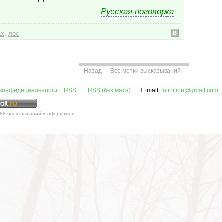
Русская поговорка
,
ах
лес
Назад
Все метки высказываний
 конфидециальности
RSS
RSS (без мата)
E
-
mail
:
foriniline@gmail.com
88
высказываний и афоризмов.