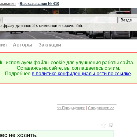
зывания
>
Высказывание № 410
к
е фразу длиннее 3-х символов и короче 255.
ния
Авторы
Закладки
ы используем файлы cookie для улучшения работы сайта.
Оставаясь на сайте, вы соглашаетесь с этим.
Подробнее
в политике конфиденциальности по ссылке
.
<< Предыдущее
|
Следующее >>
лес не ходить.