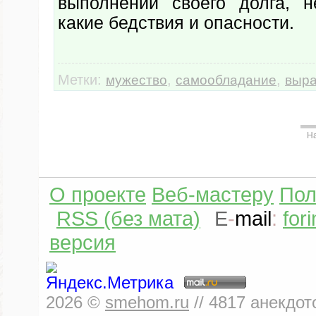
выполнении своего долга, 
какие бедствия и опасности.
Метки:
,
,
мужество
самообладание
выр
Н
О проекте
Веб-мастеру
Пол
RSS (без мата)
E
-
mail
:
for
версия
2026
©
smehom.ru
//
4817
анекдот