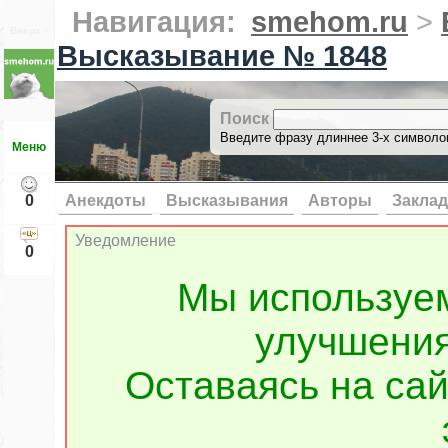
Навигация:
smehom.ru
>
Вверх ↑
Высказывание № 1848
Поиск
Введите фразу длиннее 3-х символов
Меню
0
Анекдоты
Высказывания
Авторы
Заклад
Уведомление
0
Мы используе
улучшения
Оставаясь на сай