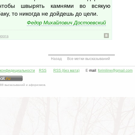
 чтобы швырять камнями во всякую
ку, то никогда не дойдешь до цели.
Федор Михайлович Достоевский
орога
Назад
Все метки высказываний
 конфидециальности
RSS
RSS (без мата)
E
-
mail
:
foriniline@gmail.com
88
высказываний и афоризмов.