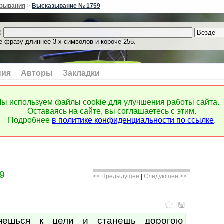
зывания
>
Высказывание № 1759
к
е фразу длиннее 3-х символов и короче 255.
ния
Авторы
Закладки
ы используем файлы cookie для улучшения работы сайта.
Оставаясь на сайте, вы соглашаетесь с этим.
Подробнее
в политике конфиденциальности по ссылке
.
9
<< Предыдущее
|
Следующее >>
яешься к цели и станешь дорогою