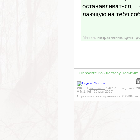
останавливаться,
лающую на тебя соба
Метки:
,
,
направление
цель
д
О проекте
Веб-мастеру
Политика
2026
©
smehom.ru
//
4817
анекдотов и
20
// [v:1.4/rf :
25 мая 2025
]
Страница сгенерирована за:
0.0406
сек.