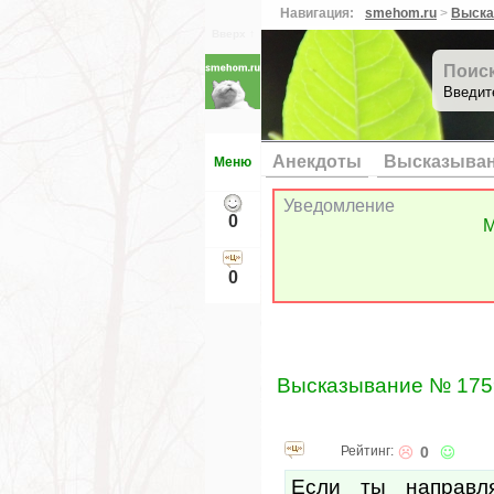
Навигация:
smehom.ru
>
Выска
Вверх ↑
Поис
Введит
Анекдоты
Высказыва
Меню
Уведомление
0
М
0
Высказывание № 175
Рейтинг:
0
Если ты направл