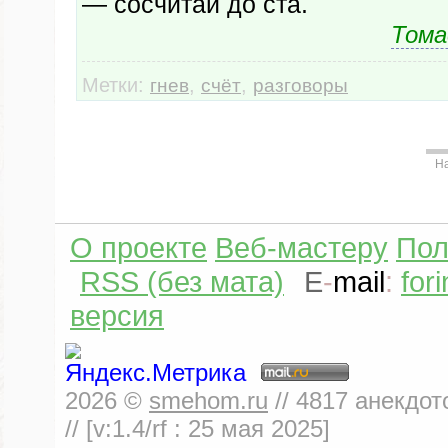
— сосчитай до ста.
Тома
Метки:
,
,
гнев
счёт
разговоры
Н
О проекте
Веб-мастеру
Пол
RSS (без мата)
E
-
mail
:
for
версия
2026
©
smehom.ru
//
4817
анекдот
// [v:1.4/rf :
25 мая 2025
]