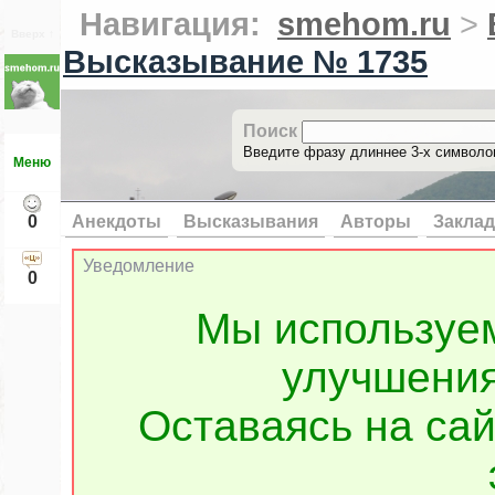
Навигация:
smehom.ru
>
Вверх ↑
Высказывание № 1735
Поиск
Введите фразу длиннее 3-х символов
Меню
0
Анекдоты
Высказывания
Авторы
Заклад
Уведомление
0
Мы используе
улучшения
Оставаясь на сай