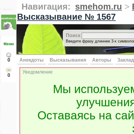
Навигация:
smehom.ru
>
Вверх ↑
Высказывание № 1567
Поиск
Введите фразу длиннее 3-х символов
Меню
0
Анекдоты
Высказывания
Авторы
Заклад
Уведомление
0
Мы используе
улучшения
Оставаясь на сай