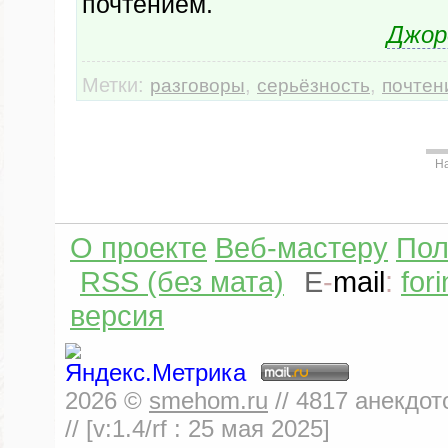
почтением.
Джор
Метки:
,
,
разговоры
серьёзность
почтен
Н
О проекте
Веб-мастеру
Пол
RSS (без мата)
E
-
mail
:
for
версия
2026
©
smehom.ru
//
4817
анекдот
// [v:1.4/rf :
25 мая 2025
]